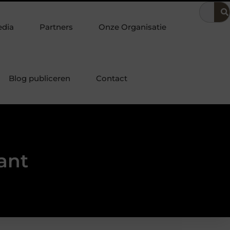
 in de bedrijfsvoering
Dit is hoe je de beste kapper in Arnhe
edia
Partners
Onze Organisatie
Blog publiceren
Contact
ant