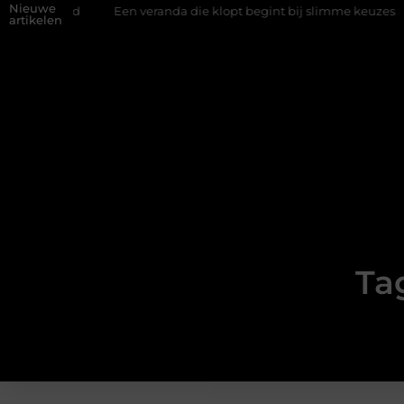
Nieuwe
wand
Een veranda die klopt begint bij slimme keuzes
Waaro
artikelen
Ta