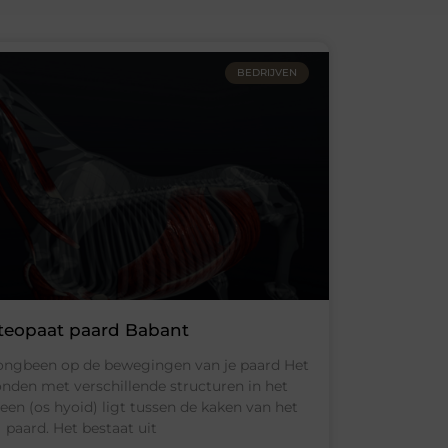
BEDRIJVEN
teopaat paard Babant
tongbeen op de bewegingen van je paard Het
nden met verschillende structuren in het
en (os hyoid) ligt tussen de kaken van het
paard. Het bestaat uit