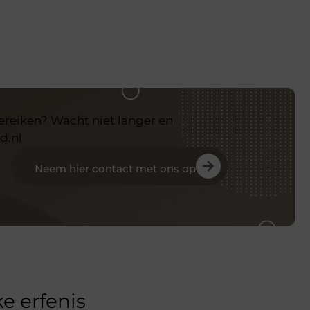
bereiken? Wacht niet langer en
d.nl
Neem hier contact met ons op
e erfenis