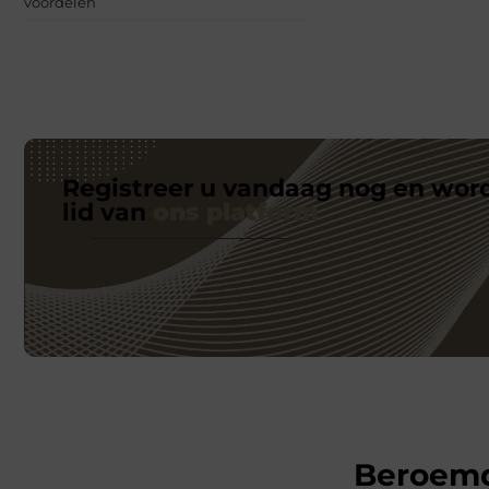
voordelen
Registreer u vandaag nog en wor
lid van
ons platform
Beroem