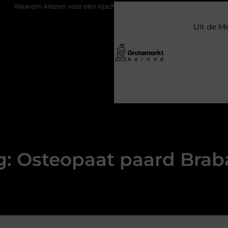
m kiezen voor een rijschool in Utrecht?
Duurzaamheid verweven
Uit de M
g: Osteopaat paard Brab