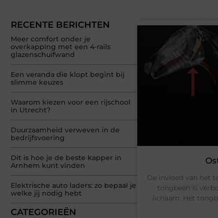
RECENTE BERICHTEN
Meer comfort onder je
overkapping met een 4-rails
glazenschuifwand
Een veranda die klopt begint bij
slimme keuzes
Waarom kiezen voor een rijschool
in Utrecht?
Duurzaamheid verweven in de
bedrijfsvoering
Dit is hoe je de beste kapper in
Os
Arnhem kunt vinden
De invloed van het 
Elektrische auto laders: zo bepaal je
tongbeen is verbo
welke jij nodig hebt
lichaam. Het tongbe
CATEGORIEËN