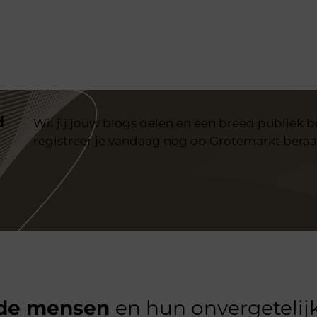
d
Wil jij jouw blogs delen en een breed publiek 
registreer je vandaag nog op Grotemarkt beraa
de mensen
en hun onvergetelijk