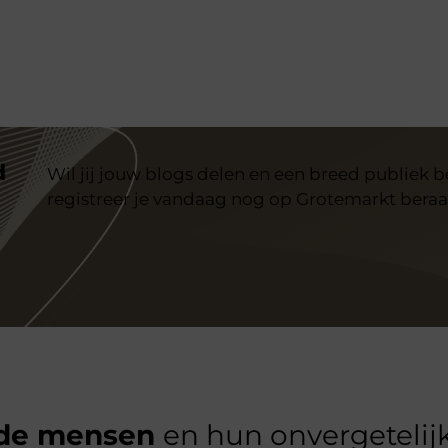
d
Wil jij jouw blogs delen en een breed publiek 
registreer je vandaag nog op Grotemarkt beraa
de mensen
en hun onvergetelijk