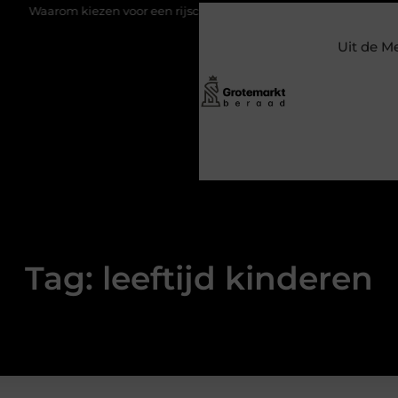
m kiezen voor een rijschool in Utrecht?
Duurzaamheid verweven
Uit de M
Tag: leeftijd kinderen