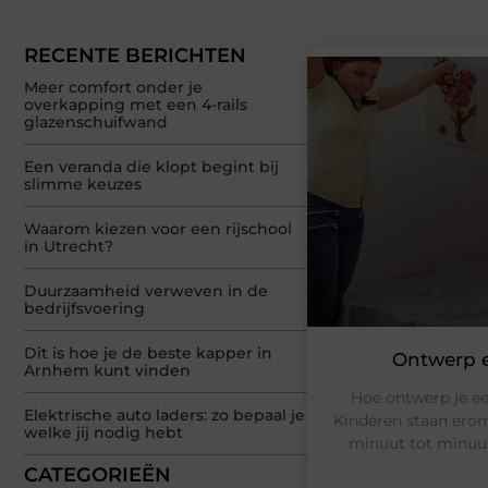
RECENTE BERICHTEN
Meer comfort onder je
overkapping met een 4-rails
glazenschuifwand
Een veranda die klopt begint bij
slimme keuzes
Waarom kiezen voor een rijschool
in Utrecht?
Duurzaamheid verweven in de
bedrijfsvoering
Dit is hoe je de beste kapper in
Ontwerp e
Arnhem kunt vinden
Hoe ontwerp je ee
Elektrische auto laders: zo bepaal je
Kinderen staan erom
welke jij nodig hebt
minuut tot minuut 
CATEGORIEËN