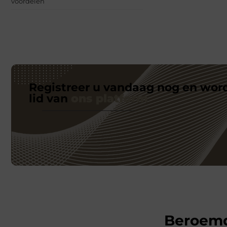
voordelen
Registreer u vandaag nog en wor
lid van
ons platform
Beroem