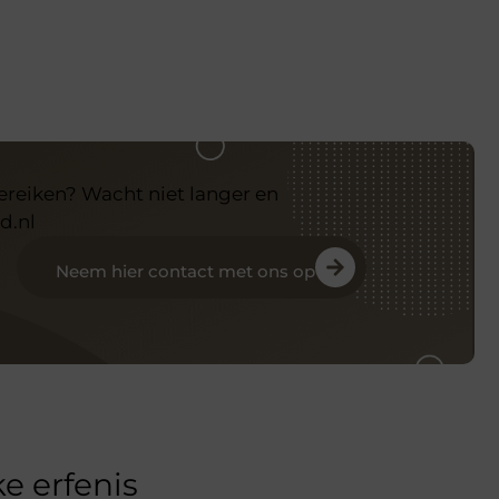
bereiken? Wacht niet langer en
d.nl
Neem hier contact met ons op
e erfenis