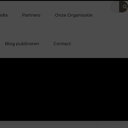
 in de bedrijfsvoering
Dit is hoe je de beste kapper in Arnhe
edia
Partners
Onze Organisatie
Blog publiceren
Contact