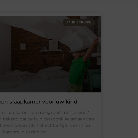
AANBIEDINGEN
en slaapkamer voor uw kind
n slaapkamer die meegroeit met je kind?
 bekend dat ze hun persoonlijke smaak van
veranderen. Als het echter tijd is om hun
kamers in te richten,