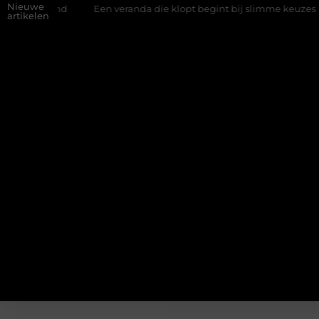
Nieuwe
wand
Een veranda die klopt begint bij slimme keuzes
Waaro
artikelen