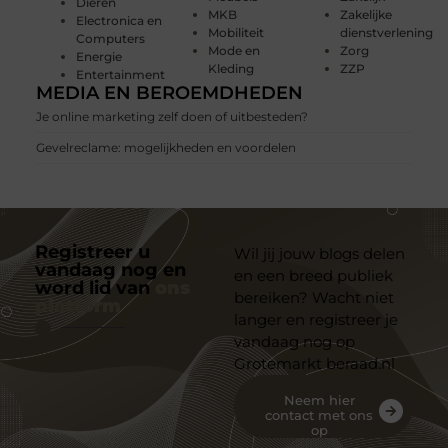
Dieren
MKB
Zakelijke
Electronica en
Mobiliteit
dienstverlening
Computers
Mode en
Zorg
Energie
Kleding
ZZP
Entertainment
MEDIA EN BEROEMDHEDEN
Je online marketing zelf doen of uitbesteden?
Gevelreclame: mogelijkheden en voordelen
Registreer u
Wil jij jouw blogs delen
vandaag nog en
en een breed publiek
word lid van
ons
bereiken? Wacht niet
platform
langer en registreer je
vandaag nog op
Grotemarkt beraad.nl
Neem hier
contact met ons
op