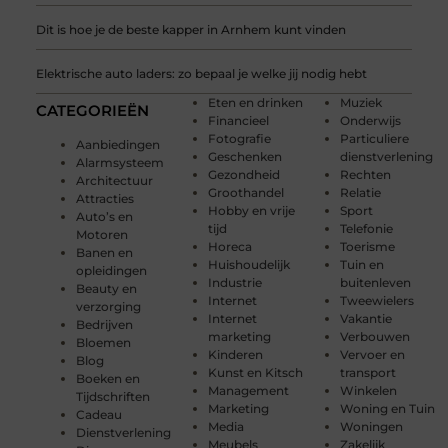
Dit is hoe je de beste kapper in Arnhem kunt vinden
Elektrische auto laders: zo bepaal je welke jij nodig hebt
Eten en drinken
Muziek
CATEGORIEËN
Financieel
Onderwijs
Fotografie
Particuliere
Aanbiedingen
Geschenken
dienstverlening
Alarmsysteem
Gezondheid
Rechten
Architectuur
Groothandel
Relatie
Attracties
Hobby en vrije
Sport
Auto’s en
tijd
Telefonie
Motoren
Horeca
Toerisme
Banen en
Huishoudelijk
Tuin en
opleidingen
Industrie
buitenleven
Beauty en
Internet
Tweewielers
verzorging
Internet
Vakantie
Bedrijven
marketing
Verbouwen
Bloemen
Kinderen
Vervoer en
Blog
Kunst en Kitsch
transport
Boeken en
Management
Winkelen
Tijdschriften
Marketing
Woning en Tuin
Cadeau
Media
Woningen
Dienstverlening
Meubels
Zakelijk