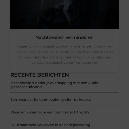
Nachtzweten verminderen
Heeft u last van nachtzweten in bed? Kunt u ’s nachts
niet slapen, omdat u last heeft van nachtzweten in bed?
Dit bevordert de nachtrust niet. U kunt bovendien een
verstoorde slaap hebben vanwege het
RECENTE BERICHTEN
Meer comfort onder je overkapping met een 4-rails
glazenschuifwand
Een veranda die klopt begint bij slimme keuzes
Waarom kiezen voor een rijschool in Utrecht?
Duurzaamheid verweven in de bedrijfsvoering