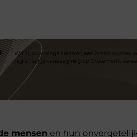
d
Wil jij jouw blogs delen en een breed publiek 
registreer je vandaag nog op Grotemarkt beraa
de mensen
en hun onvergetelijk