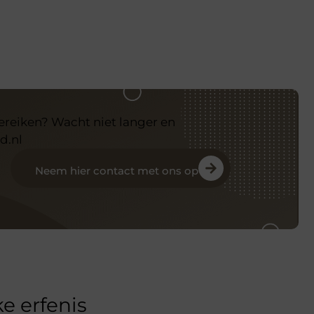
bereiken? Wacht niet langer en
d.nl
Neem hier contact met ons op
e erfenis