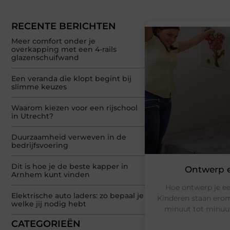
RECENTE BERICHTEN
Meer comfort onder je
overkapping met een 4-rails
glazenschuifwand
Een veranda die klopt begint bij
slimme keuzes
Waarom kiezen voor een rijschool
in Utrecht?
Duurzaamheid verweven in de
bedrijfsvoering
Dit is hoe je de beste kapper in
Ontwerp e
Arnhem kunt vinden
Hoe ontwerp je ee
Elektrische auto laders: zo bepaal je
Kinderen staan erom
welke jij nodig hebt
minuut tot minuut 
CATEGORIEËN