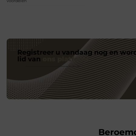
voordelen
Registreer u vandaag nog en wor
lid van
ons platform
Beroem