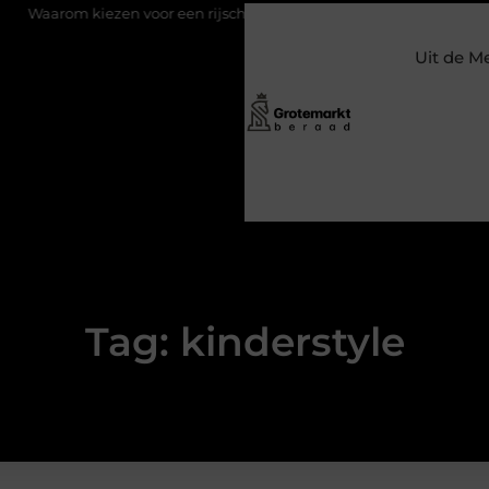
m kiezen voor een rijschool in Utrecht?
Duurzaamheid verweven
Uit de M
Tag: kinderstyle