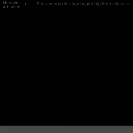
Nieuwe
wand
Een veranda die klopt begint bij slimme keuzes
Waaro
artikelen