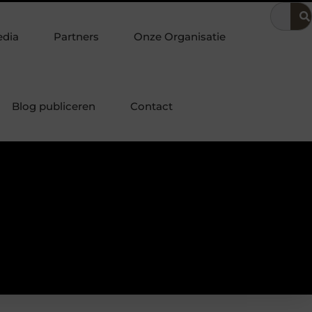
 in de bedrijfsvoering
Dit is hoe je de beste kapper in Arnhem
edia
Partners
Onze Organisatie
Blog publiceren
Contact