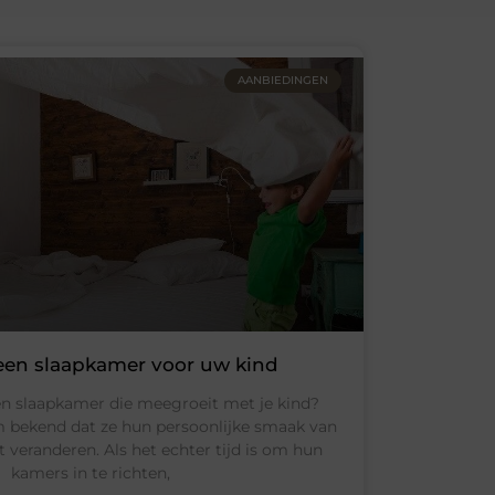
AANBIEDINGEN
en slaapkamer voor uw kind
n slaapkamer die meegroeit met je kind?
 bekend dat ze hun persoonlijke smaak van
veranderen. Als het echter tijd is om hun
kamers in te richten,