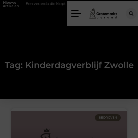
Nieuwe
fwand
Een veranda die klopt begint bij slimme keuzes
Waarom kie
artikelen
Tag: Kinderdagverblijf Zwolle
BEDRIJVEN