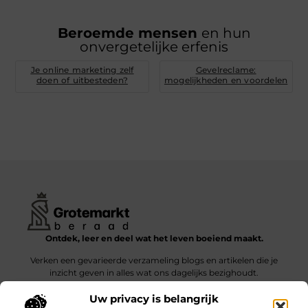
Beroemde mensen
en hun
onvergetelijke erfenis
Je online marketing zelf
Gevelreclame:
doen of uitbesteden?
mogelijkheden en voordelen
Ontdek, leer en deel wat het leven boeiend maakt.
Verken een gevarieerde verzameling blogs en artikelen die je
inzicht geven in alles wat ons dagelijks bezighoudt.
Uw privacy is belangrijk