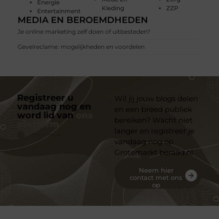
Energie
Kleding
ZZP
Entertainment
MEDIA EN BEROEMDHEDEN
Je online marketing zelf doen of uitbesteden?
Gevelreclame: mogelijkheden en voordelen
Registreer u
Wil jij jouw blogs delen
vandaag nog en
en een breed publiek
word lid van
ons
bereiken? Wacht niet
platform
langer en registreer je
vandaag nog op
Grotemarkt beraad.nl
Neem hier
contact met ons
op