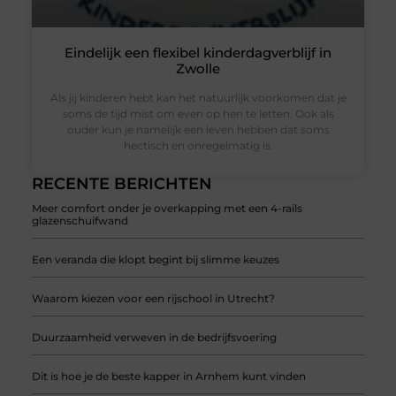
Eindelijk een flexibel kinderdagverblijf in
Zwolle
Als jij kinderen hebt kan het natuurlijk voorkomen dat je
soms de tijd mist om even op hen te letten. Ook als
ouder kun je namelijk een leven hebben dat soms
hectisch en onregelmatig is.
RECENTE BERICHTEN
Meer comfort onder je overkapping met een 4-rails
glazenschuifwand
Een veranda die klopt begint bij slimme keuzes
Waarom kiezen voor een rijschool in Utrecht?
Duurzaamheid verweven in de bedrijfsvoering
Dit is hoe je de beste kapper in Arnhem kunt vinden