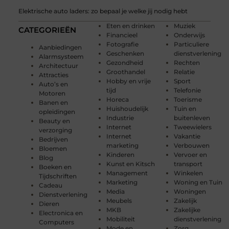
Elektrische auto laders: zo bepaal je welke jij nodig hebt
Eten en drinken
Muziek
CATEGORIEËN
Financieel
Onderwijs
Fotografie
Particuliere
Aanbiedingen
Geschenken
dienstverlening
Alarmsysteem
Gezondheid
Rechten
Architectuur
Groothandel
Relatie
Attracties
Hobby en vrije
Sport
Auto’s en
tijd
Telefonie
Motoren
Horeca
Toerisme
Banen en
Huishoudelijk
Tuin en
opleidingen
Industrie
buitenleven
Beauty en
Internet
Tweewielers
verzorging
Internet
Vakantie
Bedrijven
marketing
Verbouwen
Bloemen
Kinderen
Vervoer en
Blog
Kunst en Kitsch
transport
Boeken en
Management
Winkelen
Tijdschriften
Marketing
Woning en Tuin
Cadeau
Media
Woningen
Dienstverlening
Meubels
Zakelijk
Dieren
MKB
Zakelijke
Electronica en
Mobiliteit
dienstverlening
Computers
Mode en
Zorg