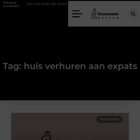
Nieuwe
fwand
Een veranda die klopt begint bij slimme keuzes
Waarom kie
artikelen
Tag: huis verhuren aan expats
BEDRIJVEN