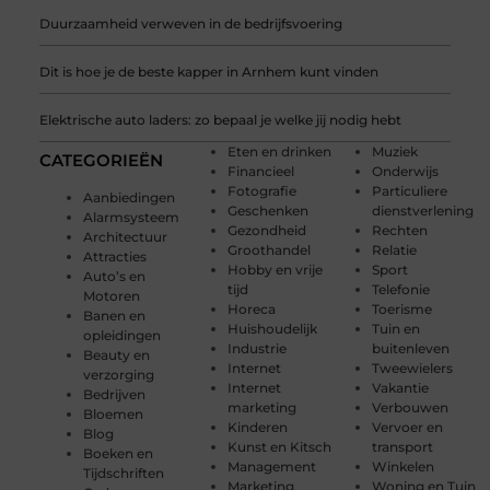
Duurzaamheid verweven in de bedrijfsvoering
Dit is hoe je de beste kapper in Arnhem kunt vinden
Elektrische auto laders: zo bepaal je welke jij nodig hebt
Eten en drinken
Muziek
CATEGORIEËN
Financieel
Onderwijs
Fotografie
Particuliere
Aanbiedingen
Geschenken
dienstverlening
Alarmsysteem
Gezondheid
Rechten
Architectuur
Groothandel
Relatie
Attracties
Hobby en vrije
Sport
Auto’s en
tijd
Telefonie
Motoren
Horeca
Toerisme
Banen en
Huishoudelijk
Tuin en
opleidingen
Industrie
buitenleven
Beauty en
Internet
Tweewielers
verzorging
Internet
Vakantie
Bedrijven
marketing
Verbouwen
Bloemen
Kinderen
Vervoer en
Blog
Kunst en Kitsch
transport
Boeken en
Management
Winkelen
Tijdschriften
Marketing
Woning en Tuin