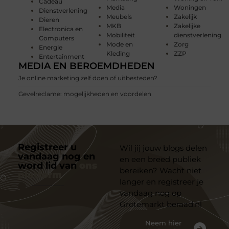
Cadeau
Media
Woningen
Dienstverlening
Meubels
Zakelijk
Dieren
MKB
Zakelijke
Electronica en
Mobiliteit
dienstverlening
Computers
Mode en
Zorg
Energie
Kleding
ZZP
Entertainment
MEDIA EN BEROEMDHEDEN
Je online marketing zelf doen of uitbesteden?
Gevelreclame: mogelijkheden en voordelen
Registreer u
Wil jij jouw blogs delen
vandaag nog en
en een breed publiek
word lid van
ons
bereiken? Wacht niet
platform
langer en registreer je
vandaag nog op
Grotemarkt beraad.nl
Neem hier