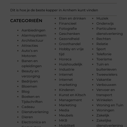
Dit is hoe je de beste kapper in Arnhem kunt vinden
Eten en drinken
Muziek
CATEGORIEËN
Financieel
Onderwijs
Fotografie
Particuliere
Aanbiedingen
Geschenken
dienstverlening
Alarmsysteem
Gezondheid
Rechten
Architectuur
Groothandel
Relatie
Attracties
Hobby en vrije
Sport
Auto’s en
tijd
Telefonie
Motoren
Horeca
Toerisme
Banen en
Huishoudelijk
Tuin en
opleidingen
Industrie
buitenleven
Beauty en
Internet
Tweewielers
verzorging
Internet
Vakantie
Bedrijven
marketing
Verbouwen
Bloemen
Kinderen
Vervoer en
Blog
Kunst en Kitsch
transport
Boeken en
Management
Winkelen
Tijdschriften
Marketing
Woning en Tuin
Cadeau
Media
Woningen
Dienstverlening
Meubels
Zakelijk
Dieren
MKB
Zakelijke
Electronica en
Mobiliteit
dienstverlening