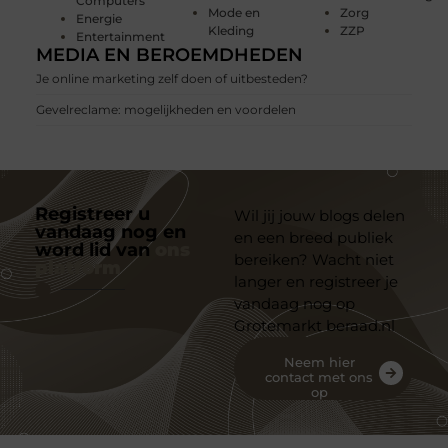
Computers
Mode en
Zorg
Energie
Kleding
ZZP
Entertainment
MEDIA EN BEROEMDHEDEN
Je online marketing zelf doen of uitbesteden?
Gevelreclame: mogelijkheden en voordelen
Registreer u
Wil jij jouw blogs delen
vandaag nog en
en een breed publiek
word lid van
ons
bereiken? Wacht niet
platform
langer en registreer je
vandaag nog op
Grotemarkt beraad.nl
Neem hier
contact met ons
op