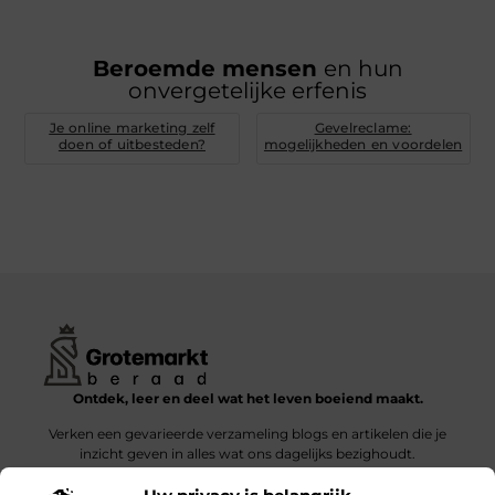
Beroemde mensen
en hun
onvergetelijke erfenis
Je online marketing zelf
Gevelreclame:
doen of uitbesteden?
mogelijkheden en voordelen
Ontdek, leer en deel wat het leven boeiend maakt.
Verken een gevarieerde verzameling blogs en artikelen die je
inzicht geven in alles wat ons dagelijks bezighoudt.