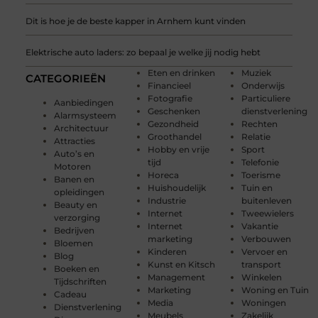
Dit is hoe je de beste kapper in Arnhem kunt vinden
Elektrische auto laders: zo bepaal je welke jij nodig hebt
Eten en drinken
Muziek
CATEGORIEËN
Financieel
Onderwijs
Fotografie
Particuliere
Aanbiedingen
Geschenken
dienstverlening
Alarmsysteem
Gezondheid
Rechten
Architectuur
Groothandel
Relatie
Attracties
Hobby en vrije
Sport
Auto’s en
tijd
Telefonie
Motoren
Horeca
Toerisme
Banen en
Huishoudelijk
Tuin en
opleidingen
Industrie
buitenleven
Beauty en
Internet
Tweewielers
verzorging
Internet
Vakantie
Bedrijven
marketing
Verbouwen
Bloemen
Kinderen
Vervoer en
Blog
Kunst en Kitsch
transport
Boeken en
Management
Winkelen
Tijdschriften
Marketing
Woning en Tuin
Cadeau
Media
Woningen
Dienstverlening
Meubels
Zakelijk