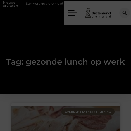
Nieuwe
fwand
Een veranda die klopt begint bij slimme keuzes
Waarom kie
artikelen
Tag: gezonde lunch op werk
ZAKELIJKE DIENSTVERLENING