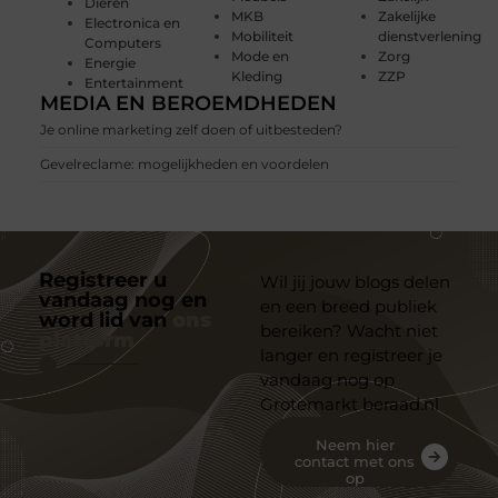
Dieren
MKB
Zakelijke
Electronica en
Mobiliteit
dienstverlening
Computers
Mode en
Zorg
Energie
Kleding
ZZP
Entertainment
MEDIA EN BEROEMDHEDEN
Je online marketing zelf doen of uitbesteden?
Gevelreclame: mogelijkheden en voordelen
Registreer u
Wil jij jouw blogs delen
vandaag nog en
en een breed publiek
word lid van
ons
bereiken? Wacht niet
platform
langer en registreer je
vandaag nog op
Grotemarkt beraad.nl
Neem hier
contact met ons
op