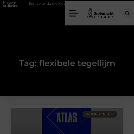
Nieuwe
uifwand
Een veranda die klopt begint bij slimme keuzes
Waarom k
artikelen
Tag: flexibele tegellijm
WONING EN TUIN