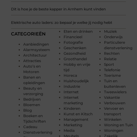
Dit is hoe je de beste kapper in Arnhem kunt vinden
Elektrische auto laders: zo bepaal je welke jij nodig hebt
Eten en drinken
Muziek
CATEGORIEËN
Financieel
Onderwijs
Fotografie
Particuliere
Aanbiedingen
Geschenken
dienstverlening
Alarmsysteem
Gezondheid
Rechten
Architectuur
Groothandel
Relatie
Attracties
Hobby en vrije
Sport
Auto’s en
tijd
Telefonie
Motoren
Horeca
Toerisme
Banen en
Huishoudelijk
Tuin en
opleidingen
Industrie
buitenleven
Beauty en
Internet
Tweewielers
verzorging
Internet
Vakantie
Bedrijven
marketing
Verbouwen
Bloemen
Kinderen
Vervoer en
Blog
Kunst en Kitsch
transport
Boeken en
Management
Winkelen
Tijdschriften
Marketing
Woning en Tuin
Cadeau
Media
Woningen
Dienstverlening
Meubels
Zakelijk