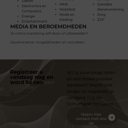
Dieren
MKB
Zakelijke
Electronica en
Mobiliteit
dienstverlening
Computers
Mode en
Zorg
Energie
Kleding
ZZP
Entertainment
MEDIA EN BEROEMDHEDEN
Je online marketing zelf doen of uitbesteden?
Gevelreclame: mogelijkheden en voordelen
Registreer u
Wil jij jouw blogs delen
vandaag nog en
en een breed publiek
word lid van
ons
bereiken? Wacht niet
platform
langer en registreer je
vandaag nog op
Grotemarkt beraad.nl
Neem hier
contact met ons
op