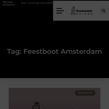
Nieuwe
ifwand
Een veranda die klopt begint bij slimme keuzes
Waarom ki
artikelen
Tag: Feestboot Amsterdam
BEDRIJVEN