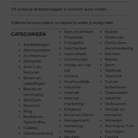
Dit is hoe je de beste kapper in Arnhem kunt vinden
Elektrische auto laders: zo bepaal je welke jij nodig hebt
Eten en drinken
Muziek
CATEGORIEËN
Financieel
Onderwijs
Fotografie
Particuliere
Aanbiedingen
Geschenken
dienstverlening
Alarmsysteem
Gezondheid
Rechten
Architectuur
Groothandel
Relatie
Attracties
Hobby en vrije
Sport
Auto’s en
tijd
Telefonie
Motoren
Horeca
Toerisme
Banen en
Huishoudelijk
Tuin en
opleidingen
Industrie
buitenleven
Beauty en
Internet
Tweewielers
verzorging
Internet
Vakantie
Bedrijven
marketing
Verbouwen
Bloemen
Kinderen
Vervoer en
Blog
Kunst en Kitsch
transport
Boeken en
Management
Winkelen
Tijdschriften
Marketing
Woning en Tuin
Cadeau
Media
Woningen
Dienstverlening
Meubels
Zakelijk