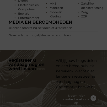
Dieren
MKB
Zakelijke
Electronica en
Mobiliteit
dienstverlening
Computers
Mode en
Zorg
Energie
Kleding
ZZP
Entertainment
MEDIA EN BEROEMDHEDEN
Je online marketing zelf doen of uitbesteden?
Gevelreclame: mogelijkheden en voordelen
Registreer u
Wil jij jouw blogs delen
vandaag nog en
en een breed publiek
word lid van
ons
bereiken? Wacht niet
platform
langer en registreer je
vandaag nog op
Grotemarkt beraad.nl
Neem hier
contact met ons
op