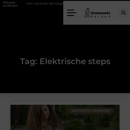
Nieuwe
ifwand
Een veranda die klopt begint bij slimme keuzes
Waarom ki
artikelen
Tag: Elektrische steps
VERVOER EN TRANSPORT