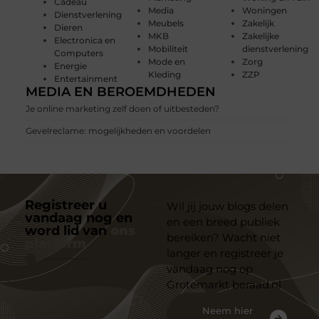
Cadeau
Media
Woningen
Dienstverlening
Meubels
Zakelijk
Dieren
MKB
Zakelijke
Electronica en
Mobiliteit
dienstverlening
Computers
Mode en
Zorg
Energie
Kleding
ZZP
Entertainment
MEDIA EN BEROEMDHEDEN
Je online marketing zelf doen of uitbesteden?
Gevelreclame: mogelijkheden en voordelen
Registreer u
Wil jij jouw blogs delen
vandaag nog en
en een breed publiek
word lid van
ons
bereiken? Wacht niet
platform
langer en registreer je
vandaag nog op
Grotemarkt beraad.nl
Neem hier