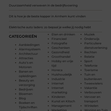
Duurzaamheid verweven in de bedrijfsvoering
Dit is hoe je de beste kapper in Arnhem kunt vinden
Elektrische auto laders: zo bepaal je welke jij nodig hebt
Eten en drinken
Muziek
CATEGORIEËN
Financieel
Onderwijs
Fotografie
Particuliere
Aanbiedingen
Geschenken
dienstverlening
Alarmsysteem
Gezondheid
Rechten
Architectuur
Groothandel
Relatie
Attracties
Hobby en vrije
Sport
Auto’s en
tijd
Telefonie
Motoren
Horeca
Toerisme
Banen en
Huishoudelijk
Tuin en
opleidingen
Industrie
buitenleven
Beauty en
Internet
Tweewielers
verzorging
Internet
Vakantie
Bedrijven
marketing
Verbouwen
Bloemen
Kinderen
Vervoer en
Blog
Kunst en Kitsch
transport
Boeken en
Management
Winkelen
Tijdschriften
Marketing
Woning en Tuin