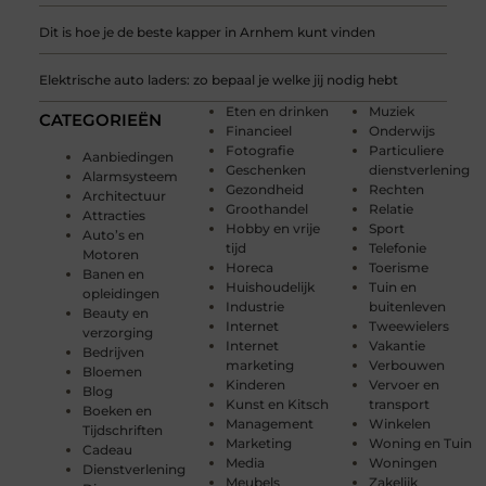
Dit is hoe je de beste kapper in Arnhem kunt vinden
Elektrische auto laders: zo bepaal je welke jij nodig hebt
Eten en drinken
Muziek
CATEGORIEËN
Financieel
Onderwijs
Fotografie
Particuliere
Aanbiedingen
Geschenken
dienstverlening
Alarmsysteem
Gezondheid
Rechten
Architectuur
Groothandel
Relatie
Attracties
Hobby en vrije
Sport
Auto’s en
tijd
Telefonie
Motoren
Horeca
Toerisme
Banen en
Huishoudelijk
Tuin en
opleidingen
Industrie
buitenleven
Beauty en
Internet
Tweewielers
verzorging
Internet
Vakantie
Bedrijven
marketing
Verbouwen
Bloemen
Kinderen
Vervoer en
Blog
Kunst en Kitsch
transport
Boeken en
Management
Winkelen
Tijdschriften
Marketing
Woning en Tuin
Cadeau
Media
Woningen
Dienstverlening
Meubels
Zakelijk