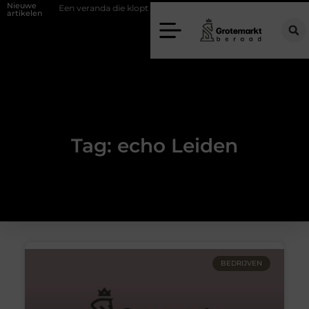
Nieuwe
fwand
Een veranda die klopt begint bij slimme keuzes
Waarom kie
artikelen
Tag: echo Leiden
BEDRIJVEN