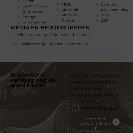
Dieren
MKB
Zakelijke
Electronica en
Mobiliteit
dienstverlening
Computers
Mode en
Zorg
Energie
Kleding
ZZP
Entertainment
MEDIA EN BEROEMDHEDEN
Je online marketing zelf doen of uitbesteden?
Gevelreclame: mogelijkheden en voordelen
Registreer u
Wil jij jouw blogs delen
vandaag nog en
en een breed publiek
word lid van
ons
bereiken? Wacht niet
platform
langer en registreer je
vandaag nog op
Grotemarkt beraad.nl
Neem hier
contact met ons
op