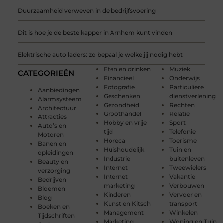
Duurzaamheid verweven in de bedrijfsvoering
Dit is hoe je de beste kapper in Arnhem kunt vinden
Elektrische auto laders: zo bepaal je welke jij nodig hebt
Eten en drinken
Muziek
CATEGORIEËN
Financieel
Onderwijs
Fotografie
Particuliere
Aanbiedingen
Geschenken
dienstverlening
Alarmsysteem
Gezondheid
Rechten
Architectuur
Groothandel
Relatie
Attracties
Hobby en vrije
Sport
Auto’s en
tijd
Telefonie
Motoren
Horeca
Toerisme
Banen en
Huishoudelijk
Tuin en
opleidingen
Industrie
buitenleven
Beauty en
Internet
Tweewielers
verzorging
Internet
Vakantie
Bedrijven
marketing
Verbouwen
Bloemen
Kinderen
Vervoer en
Blog
Kunst en Kitsch
transport
Boeken en
Management
Winkelen
Tijdschriften
Marketing
Woning en Tuin