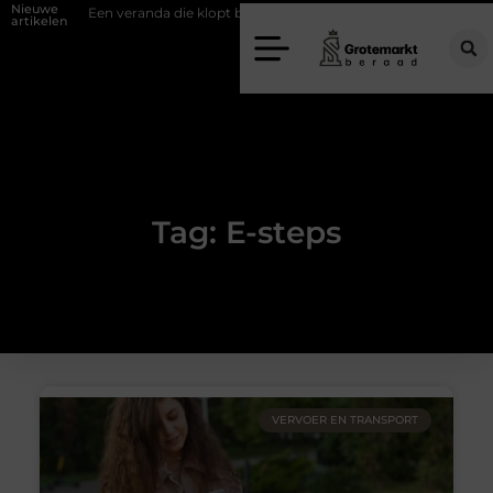
Nieuwe
wand
Een veranda die klopt begint bij slimme keuzes
Waarom kiez
artikelen
Tag: E-steps
VERVOER EN TRANSPORT