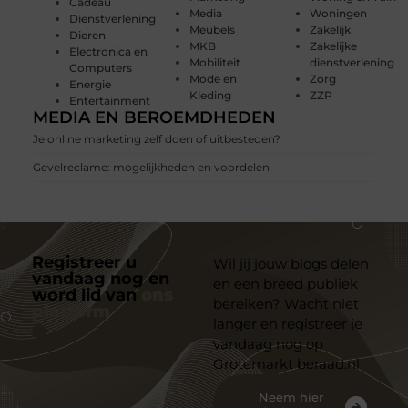
Cadeau
Media
Woningen
Dienstverlening
Meubels
Zakelijk
Dieren
MKB
Zakelijke
Electronica en
Mobiliteit
dienstverlening
Computers
Mode en
Zorg
Energie
Kleding
ZZP
Entertainment
MEDIA EN BEROEMDHEDEN
Je online marketing zelf doen of uitbesteden?
Gevelreclame: mogelijkheden en voordelen
Registreer u
Wil jij jouw blogs delen
vandaag nog en
en een breed publiek
word lid van
ons
bereiken? Wacht niet
platform
langer en registreer je
vandaag nog op
Grotemarkt beraad.nl
Neem hier