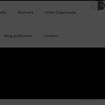
 in de bedrijfsvoering
Dit is hoe je de beste kapper in Arnhe
edia
Partners
Onze Organisatie
Blog publiceren
Contact