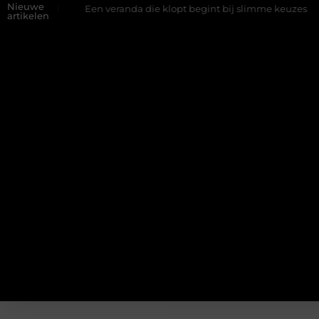
Nieuwe
wand
Een veranda die klopt begint bij slimme keuzes
Waaro
artikelen