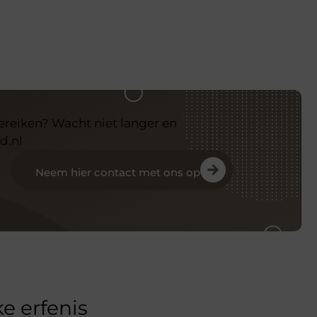
bereiken? Wacht niet langer en
d.nl
Neem hier contact met ons op
e erfenis