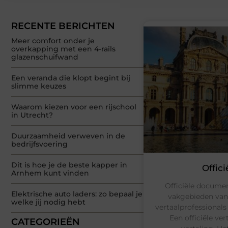
RECENTE BERICHTEN
Meer comfort onder je
overkapping met een 4-rails
glazenschuifwand
Een veranda die klopt begint bij
slimme keuzes
Waarom kiezen voor een rijschool
in Utrecht?
Duurzaamheid verweven in de
bedrijfsvoering
Dit is hoe je de beste kapper in
Offic
Arnhem kunt vinden
Officiële documen
Elektrische auto laders: zo bepaal je
vakgebieden van
welke jij nodig hebt
vertaalprofessionals
Een officiële v
CATEGORIEËN