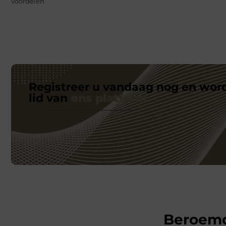
voordelen
Registreer u vandaag nog en wor
lid van
ons platform
Beroem