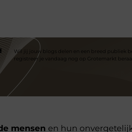
d
Wil jij jouw blogs delen en een breed publiek 
registreer je vandaag nog op Grotemarkt beraa
de mensen
en hun onvergetelijk