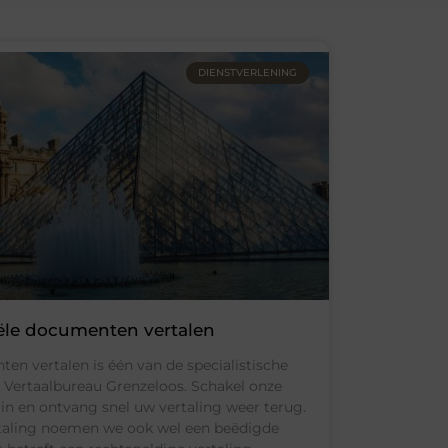
DIENSTVERLENING
iële documenten vertalen
ten vertalen is één van de specialistische
 Vertaalbureau Grenzeloos. Schakel onze
 in en ontvang snel uw vertaling weer terug.
ertaling noemen we ook wel een beëdigde