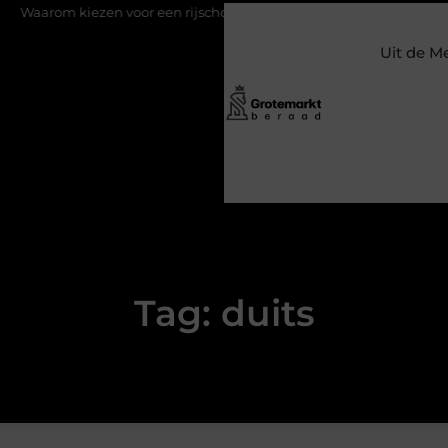
m kiezen voor een rijschool in Utrecht?
Duurzaamheid verweven
Uit de M
Tag: duits