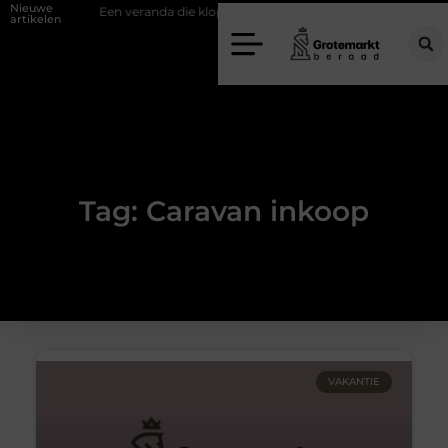
Nieuwe
uifwand
Een veranda die klopt begint bij slimme keuzes
Waarom k
artikelen
Tag: Caravan inkoop
VAKANTIE