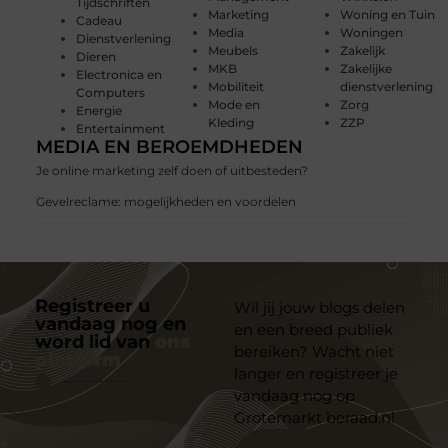
Tijdschriften
Marketing
Woning en Tuin
Cadeau
Media
Woningen
Dienstverlening
Meubels
Zakelijk
Dieren
MKB
Zakelijke
Electronica en
Mobiliteit
dienstverlening
Computers
Mode en
Zorg
Energie
Kleding
ZZP
Entertainment
MEDIA EN BEROEMDHEDEN
Je online marketing zelf doen of uitbesteden?
Gevelreclame: mogelijkheden en voordelen
Registreer u
Wil jij jouw blogs delen
vandaag nog en
en een breed publiek
word lid van
ons
bereiken? Wacht niet
platform
langer en registreer je
vandaag nog op
Grotemarkt beraad.nl