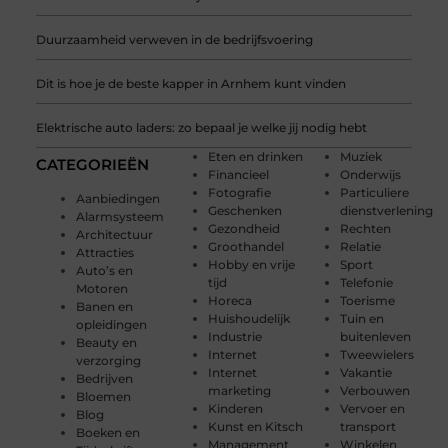
Duurzaamheid verweven in de bedrijfsvoering
Dit is hoe je de beste kapper in Arnhem kunt vinden
Elektrische auto laders: zo bepaal je welke jij nodig hebt
Eten en drinken
Muziek
CATEGORIEËN
Financieel
Onderwijs
Fotografie
Particuliere
Aanbiedingen
Geschenken
dienstverlening
Alarmsysteem
Gezondheid
Rechten
Architectuur
Groothandel
Relatie
Attracties
Hobby en vrije
Sport
Auto’s en
tijd
Telefonie
Motoren
Horeca
Toerisme
Banen en
Huishoudelijk
Tuin en
opleidingen
Industrie
buitenleven
Beauty en
Internet
Tweewielers
verzorging
Internet
Vakantie
Bedrijven
marketing
Verbouwen
Bloemen
Kinderen
Vervoer en
Blog
Kunst en Kitsch
transport
Boeken en
Management
Winkelen