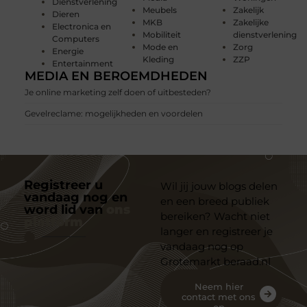
Dienstverlening
Meubels
Zakelijk
Dieren
MKB
Zakelijke
Electronica en
Mobiliteit
dienstverlening
Computers
Mode en
Zorg
Energie
Kleding
ZZP
Entertainment
MEDIA EN BEROEMDHEDEN
Je online marketing zelf doen of uitbesteden?
Gevelreclame: mogelijkheden en voordelen
Registreer u
Wil jij jouw blogs delen
vandaag nog en
en een breed publiek
word lid van
ons
bereiken? Wacht niet
platform
langer en registreer je
vandaag nog op
Grotemarkt beraad.nl
Neem hier
contact met ons
op