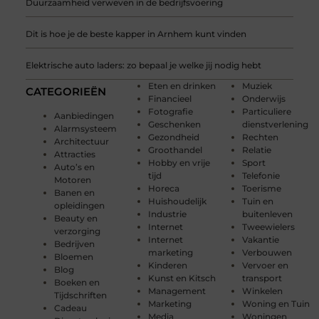
Duurzaamheid verweven in de bedrijfsvoering
Dit is hoe je de beste kapper in Arnhem kunt vinden
Elektrische auto laders: zo bepaal je welke jij nodig hebt
Eten en drinken
Muziek
CATEGORIEËN
Financieel
Onderwijs
Fotografie
Particuliere
Aanbiedingen
Geschenken
dienstverlening
Alarmsysteem
Gezondheid
Rechten
Architectuur
Groothandel
Relatie
Attracties
Hobby en vrije
Sport
Auto’s en
tijd
Telefonie
Motoren
Horeca
Toerisme
Banen en
Huishoudelijk
Tuin en
opleidingen
Industrie
buitenleven
Beauty en
Internet
Tweewielers
verzorging
Internet
Vakantie
Bedrijven
marketing
Verbouwen
Bloemen
Kinderen
Vervoer en
Blog
Kunst en Kitsch
transport
Boeken en
Management
Winkelen
Tijdschriften
Marketing
Woning en Tuin
Cadeau
Media
Woningen