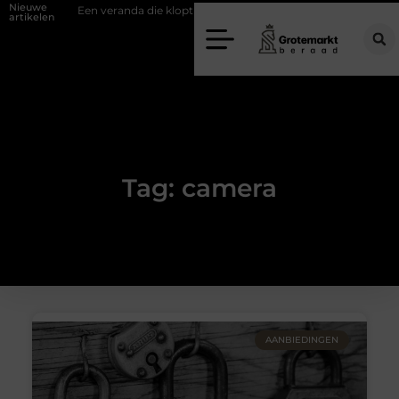
Nieuwe
fwand
Een veranda die klopt begint bij slimme keuzes
Waarom kie
artikelen
Tag: camera
AANBIEDINGEN