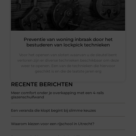
Preventie van woning inbraak door het
bestuderen van lockpick technieken
Voor het openen van sloten waarvan u de sleutel bent
verloren zijn er diverse technieken beschikbaar om deze
weer te openen. Een van de technieken die hiervoor
geschikt is en die de laatste jaren erg
RECENTE BERICHTEN
Meer comfort onder je overkapping met een 4-rails
glazenschuifwand
Een veranda die klopt begint bij slimme keuzes
Waarom kiezen voor een rijschool in Utrecht?