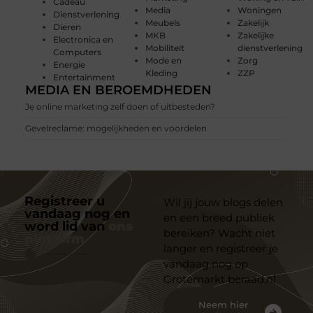
Cadeau
Media
Woningen
Dienstverlening
Meubels
Zakelijk
Dieren
MKB
Zakelijke
Electronica en
Mobiliteit
dienstverlening
Computers
Mode en
Zorg
Energie
Kleding
ZZP
Entertainment
MEDIA EN BEROEMDHEDEN
Je online marketing zelf doen of uitbesteden?
Gevelreclame: mogelijkheden en voordelen
Registreer u
Wil jij jouw blogs delen
vandaag nog en
en een breed publiek
word lid van
ons
bereiken? Wacht niet
platform
langer en registreer je
vandaag nog op
Grotemarkt beraad.nl
Neem hier