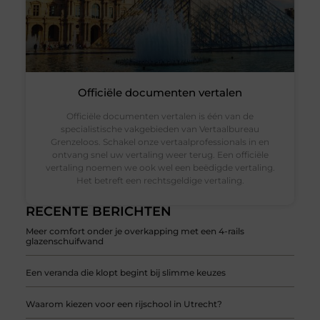
Officiële documenten vertalen
Officiële documenten vertalen is één van de
specialistische vakgebieden van Vertaalbureau
Grenzeloos. Schakel onze vertaalprofessionals in en
ontvang snel uw vertaling weer terug. Een officiële
vertaling noemen we ook wel een beëdigde vertaling.
Het betreft een rechtsgeldige vertaling.
RECENTE BERICHTEN
Meer comfort onder je overkapping met een 4-rails
glazenschuifwand
Een veranda die klopt begint bij slimme keuzes
Waarom kiezen voor een rijschool in Utrecht?