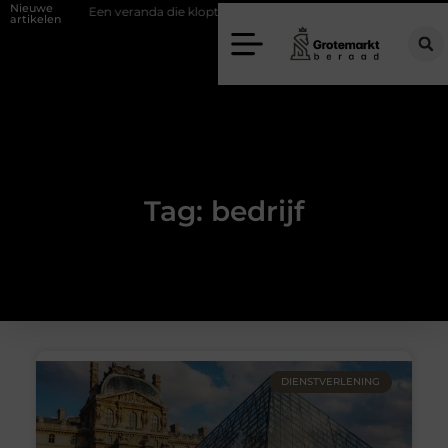
Nieuwe
fwand
Een veranda die klopt begint bij slimme keuzes
Waarom kie
artikelen
Tag: bedrijf
DIENSTVERLENING