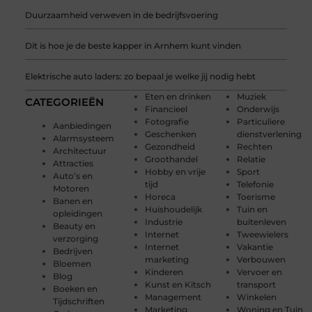
Duurzaamheid verweven in de bedrijfsvoering
Dit is hoe je de beste kapper in Arnhem kunt vinden
Elektrische auto laders: zo bepaal je welke jij nodig hebt
Eten en drinken
Muziek
CATEGORIEËN
Financieel
Onderwijs
Fotografie
Particuliere
Aanbiedingen
Geschenken
dienstverlening
Alarmsysteem
Gezondheid
Rechten
Architectuur
Groothandel
Relatie
Attracties
Hobby en vrije
Sport
Auto’s en
tijd
Telefonie
Motoren
Horeca
Toerisme
Banen en
Huishoudelijk
Tuin en
opleidingen
Industrie
buitenleven
Beauty en
Internet
Tweewielers
verzorging
Internet
Vakantie
Bedrijven
marketing
Verbouwen
Bloemen
Kinderen
Vervoer en
Blog
Kunst en Kitsch
transport
Boeken en
Management
Winkelen
Tijdschriften
Marketing
Woning en Tuin