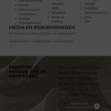
Dienstverlening
Meubels
Zakelijk
Dieren
MKB
Zakelijke
Electronica en
Mobiliteit
dienstverlening
Computers
Mode en
Zorg
Energie
Kleding
ZZP
Entertainment
MEDIA EN BEROEMDHEDEN
Je online marketing zelf doen of uitbesteden?
Gevelreclame: mogelijkheden en voordelen
Registreer u
Wil jij jouw blogs delen
vandaag nog en
en een breed publiek
word lid van
ons
bereiken? Wacht niet
platform
langer en registreer je
vandaag nog op
Grotemarkt beraad.nl
Neem hier
contact met ons
op