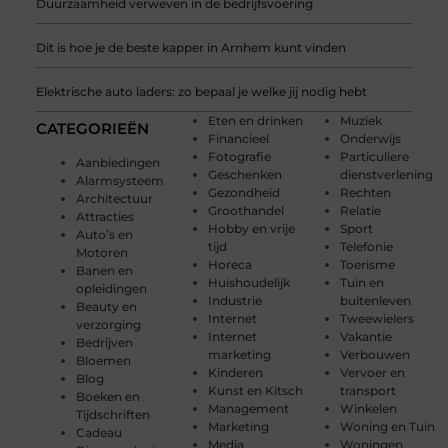
Duurzaamheid verweven in de bedrijfsvoering
Dit is hoe je de beste kapper in Arnhem kunt vinden
Elektrische auto laders: zo bepaal je welke jij nodig hebt
Eten en drinken
Muziek
CATEGORIEËN
Financieel
Onderwijs
Fotografie
Particuliere
Aanbiedingen
Geschenken
dienstverlening
Alarmsysteem
Gezondheid
Rechten
Architectuur
Groothandel
Relatie
Attracties
Hobby en vrije
Sport
Auto’s en
tijd
Telefonie
Motoren
Horeca
Toerisme
Banen en
Huishoudelijk
Tuin en
opleidingen
Industrie
buitenleven
Beauty en
Internet
Tweewielers
verzorging
Internet
Vakantie
Bedrijven
marketing
Verbouwen
Bloemen
Kinderen
Vervoer en
Blog
Kunst en Kitsch
transport
Boeken en
Management
Winkelen
Tijdschriften
Marketing
Woning en Tuin
Cadeau
Media
Woningen