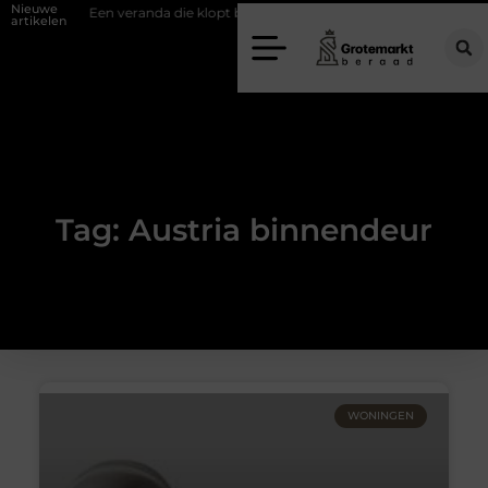
Nieuwe
fwand
Een veranda die klopt begint bij slimme keuzes
Waarom kie
artikelen
Tag: Austria binnendeur
WONINGEN