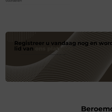
voordelen
Registreer u vandaag nog en wor
lid van
ons platform
Beroem