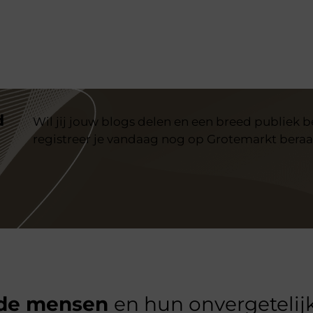
d
Wil jij jouw blogs delen en een breed publiek 
registreer je vandaag nog op Grotemarkt beraa
de mensen
en hun onvergetelijk