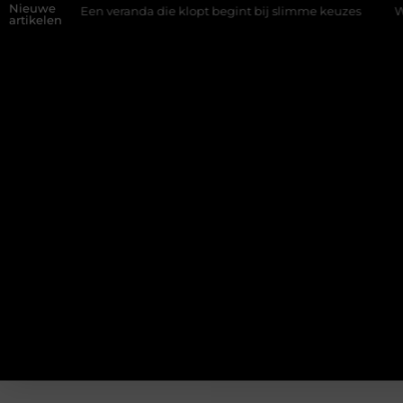
Nieuwe
d
Een veranda die klopt begint bij slimme keuzes
Waarom ki
artikelen