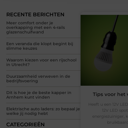
RECENTE BERICHTEN
Meer comfort onder je
overkapping met een 4-rails
glazenschuifwand
Een veranda die klopt begint bij
slimme keuzes
Waarom kiezen voor een rijschool
in Utrecht?
Duurzaamheid verweven in de
bedrijfsvoering
Dit is hoe je de beste kapper in
Tips voor het
Arnhem kunt vinden
Heeft u een 12V LED
Elektrische auto laders: zo bepaal je
12V LED spot
welke jij nodig hebt
energiezuiniger, 
bruikbaar
CATEGORIEËN