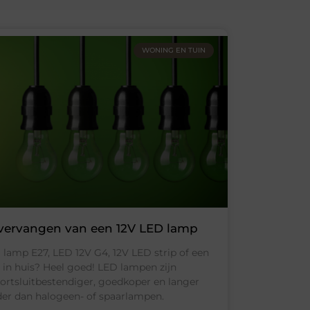
WONING EN TUIN
 vervangen van een 12V LED lamp
 lamp E27, LED 12V G4, 12V LED strip of een
 in huis? Heel goed! LED lampen zijn
kortsluitbestendiger, goedkoper en langer
der dan halogeen- of spaarlampen.