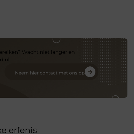
bereiken? Wacht niet langer en
d.nl
Neem hier contact met ons op
e erfenis