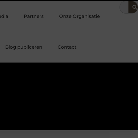
 de bedrijfsvoering
Dit is hoe je de beste kapper in Arnhem ku
edia
Partners
Onze Organisatie
Blog publiceren
Contact