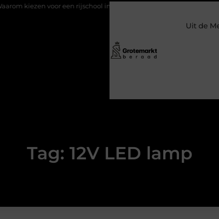
ezen voor een rijschool in Utrecht?
Duurzaamheid verweven in
Uit de M
Tag: 12V LED lamp