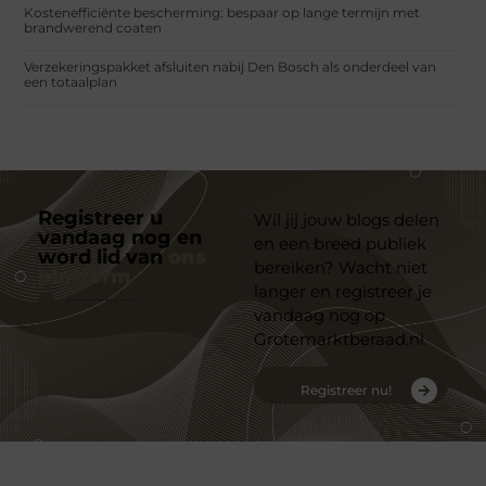
Kostenefficiënte bescherming: bespaar op lange termijn met
brandwerend coaten
Verzekeringspakket afsluiten nabij Den Bosch als onderdeel van
een totaalplan
Registreer u
Wil jij jouw blogs delen
vandaag nog en
en een breed publiek
word lid van
ons
bereiken? Wacht niet
platform
langer en registreer je
vandaag nog op
Grotemarktberaad.nl
Registreer nu!