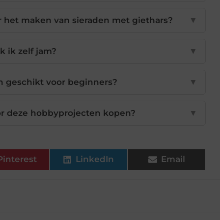
r het maken van sieraden met giethars?
▼
 ik zelf jam?
▼
n geschikt voor beginners?
▼
or deze hobbyprojecten kopen?
▼
Pinterest
LinkedIn
Email