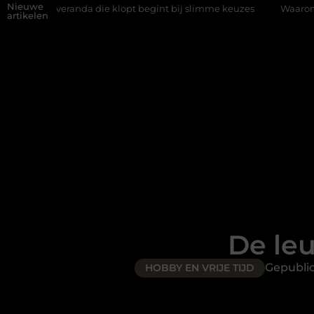
Nieuwe
ie klopt begint bij slimme keuzes
Waarom kiezen voor een rijsc
artikelen
De le
Gepubli
HOBBY EN VRIJE TIJD