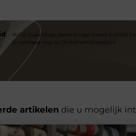
id
Wil jij jouw blogs delen en een breed publiek be
je vandaag nog op Grotemarktberaad.nl
rde artikelen
die u mogelijk in