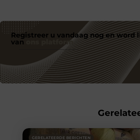
Registreer u vandaag nog en word l
van
ons platform
Gerelatee
GERELATEERDE BERICHTEN