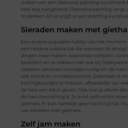
maken van een diamond painting-kunstwerk be
heel erg rustgevend. Diamond painting vergt c
te denken. En je krijgt er een prachtig kunstwe
Sieraden maken met gietha
Een andere populaire hobby van het moment is
een heldere substantie die wanneer hij droogt zo
dingen mee maken, waaronder sieraden. Giethars
bestellen en ze hebben het ook bij hobbywinke
sieraden siliconen vormpjes nodig om de hars i
ook online en in hobbywinkels. Daarnaast is he
kettingkoordjes te hebben, afhankelijk van wa
de hars een kleur geven. Ook kun je allerlei di
de hars doorzichtig is. Je kunt zelfs echte bloe
giethars. Er kan namelijk geen lucht bij! Op Yo
van sieraden met giethars.
Zelf jam maken