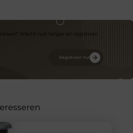
reiken? Wacht niet langer en registreer
Registreer nu!
teresseren