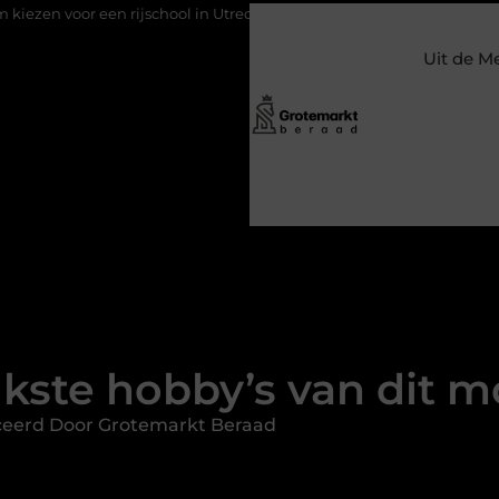
hool in Utrecht?
Duurzaamheid verweven in de bedrijfsvoering
Uit de M
ukste hobby’s van dit 
ceerd Door Grotemarkt Beraad