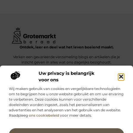
Ontdek, leer en deel wat het leven boeiend maakt.
Verken een gevarieerde verzameling blogs en artikelen die je
inzicht geven in alles wat ons dagelijks bezighoudt.
Uw privacy is belangrijk
Bericht categorie
voor ons
Wij maken gebruik van cookies en vergelijkbare technologieën
om te begrijpen hoe u onze website gebruikt en om uw ervaring
te verbeteren. Deze cookies kunnen voor verschillende
doeleinden worden ingezet, zoals het personaliseren van
Onze informatie
advertenties en het analyseren van het gebruik van de website.
Raadpleeg
ons cookiebeleid
voor meer details.
Kwalitatieve backlinks: wat zijn ze – en waarom maken ze verschil?
Verdien geld met je website: slimme strategieën voor blijvende inkomsten