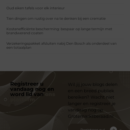
Oud eiken tafels voor elk interieur
Tien dingen om rustig over na te denken bij een crematie
Kostenefficiënte bescherming: bespaar op lange termijn met
brandwerend coaten
Verzekeringspakket afsluiten nabij Den Bosch als onderdeel van
een totaalplan
Registreer u
Wil jij jouw blogs delen
vandaag nog en
en een breed publiek
word lid van
ons
bereiken? Wacht niet
platform
langer en registreer je
vandaag nog op
Grotemarktberaad.nl
Registreer nu!