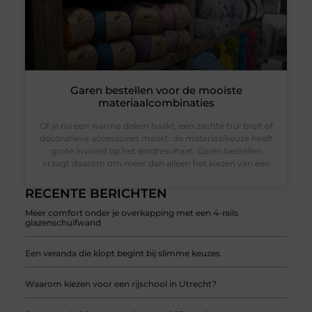
Garen bestellen voor de mooiste
materiaalcombinaties
Of je nu een warme deken haakt, een zachte trui breit of
decoratieve accessoires maakt: de materiaalkeuze heeft
grote invloed op het eindresultaat. Garen bestellen
vraagt daarom om meer dan alleen het kiezen van een
RECENTE BERICHTEN
Meer comfort onder je overkapping met een 4-rails
glazenschuifwand
Een veranda die klopt begint bij slimme keuzes
Waarom kiezen voor een rijschool in Utrecht?