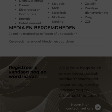
Dienstverlening
Meubels
Zakelijk
Dieren
MKB
Zakelijke
Electronica en
Mobiliteit
dienstverlening
Computers
Mode en
Zorg
Energie
Kleding
ZZP
Entertainment
MEDIA EN BEROEMDHEDEN
Je online marketing zelf doen of uitbesteden?
Gevelreclame: mogelijkheden en voordelen
Registreer u
Wil jij jouw blogs delen
vandaag nog en
en een breed publiek
word lid van
ons
bereiken? Wacht niet
platform
langer en registreer je
vandaag nog op
Grotemarkt beraad.nl
Neem hier
contact met ons
op