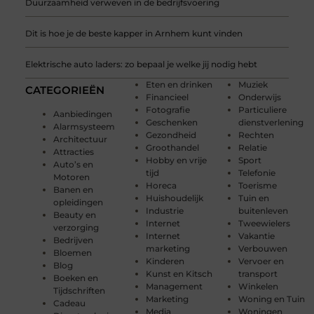
Duurzaamheid verweven in de bedrijfsvoering
Dit is hoe je de beste kapper in Arnhem kunt vinden
Elektrische auto laders: zo bepaal je welke jij nodig hebt
Eten en drinken
Muziek
CATEGORIEËN
Financieel
Onderwijs
Fotografie
Particuliere
Aanbiedingen
Geschenken
dienstverlening
Alarmsysteem
Gezondheid
Rechten
Architectuur
Groothandel
Relatie
Attracties
Hobby en vrije
Sport
Auto’s en
tijd
Telefonie
Motoren
Horeca
Toerisme
Banen en
Huishoudelijk
Tuin en
opleidingen
Industrie
buitenleven
Beauty en
Internet
Tweewielers
verzorging
Internet
Vakantie
Bedrijven
marketing
Verbouwen
Bloemen
Kinderen
Vervoer en
Blog
Kunst en Kitsch
transport
Boeken en
Management
Winkelen
Tijdschriften
Marketing
Woning en Tuin
Cadeau
Media
Woningen