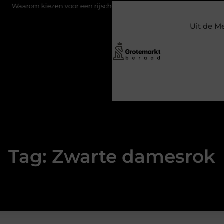
m kiezen voor een rijschool in Utrecht?
Duurzaamheid verweven
Uit de M
Tag: Zwarte damesrok