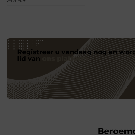
voordelen
Registreer u vandaag nog en wor
lid van
ons platform
Beroem