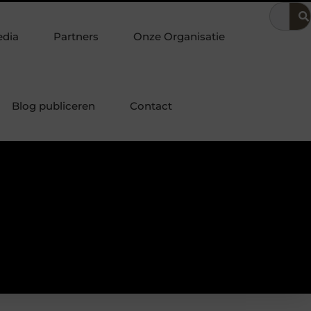
 in de bedrijfsvoering
Dit is hoe je de beste kapper in Arnhe
edia
Partners
Onze Organisatie
Blog publiceren
Contact