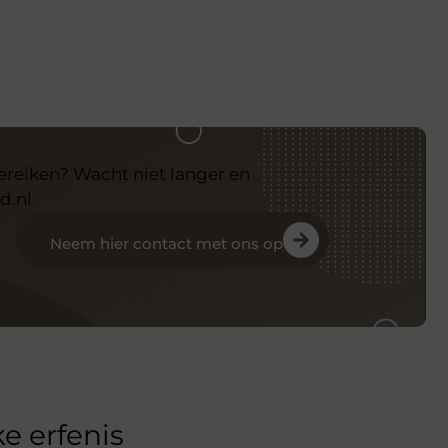
bereiken? Wacht niet langer en
d.nl
Neem hier contact met ons op
e erfenis