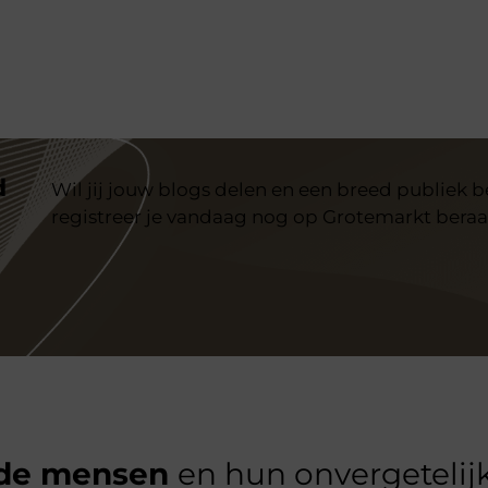
d
Wil jij jouw blogs delen en een breed publiek 
registreer je vandaag nog op Grotemarkt beraa
de mensen
en hun onvergetelijk