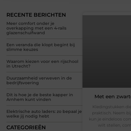
RECENTE BERICHTEN
Meer comfort onder je
overkapping met een 4-rails
glazenschuifwand
Een veranda die klopt begint bij
slimme keuzes
Waarom kiezen voor een rijschool
in Utrecht?
Duurzaamheid verweven in de
bedrijfsvoering
Dit is hoe je de beste kapper in
Met een zwart
Arnhem kunt vinden
Kledingstukken die
Elektrische auto laders: zo bepaal je
praktisch. Neem b
welke jij nodig hebt
kun je eindeloos co
wilt stellen, co
CATEGORIEËN