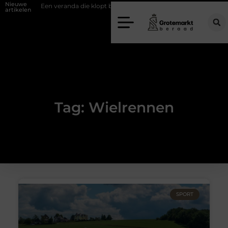
Nieuwe
wand
Een veranda die klopt begint bij slimme keuzes
Waarom kiez
artikelen
Tag: Wielrennen
SPORT