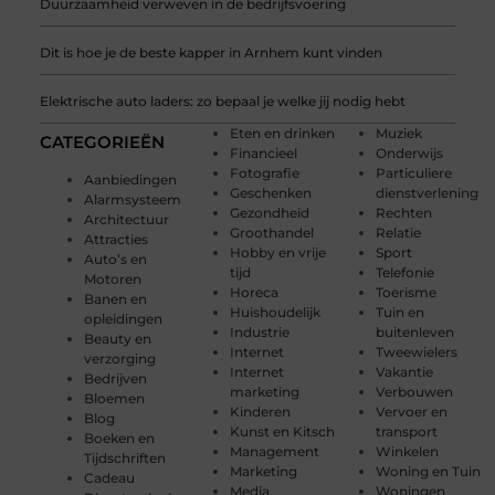
Duurzaamheid verweven in de bedrijfsvoering
Dit is hoe je de beste kapper in Arnhem kunt vinden
Elektrische auto laders: zo bepaal je welke jij nodig hebt
Eten en drinken
Muziek
CATEGORIEËN
Financieel
Onderwijs
Fotografie
Particuliere
Aanbiedingen
Geschenken
dienstverlening
Alarmsysteem
Gezondheid
Rechten
Architectuur
Groothandel
Relatie
Attracties
Hobby en vrije
Sport
Auto’s en
tijd
Telefonie
Motoren
Horeca
Toerisme
Banen en
Huishoudelijk
Tuin en
opleidingen
Industrie
buitenleven
Beauty en
Internet
Tweewielers
verzorging
Internet
Vakantie
Bedrijven
marketing
Verbouwen
Bloemen
Kinderen
Vervoer en
Blog
Kunst en Kitsch
transport
Boeken en
Management
Winkelen
Tijdschriften
Marketing
Woning en Tuin
Cadeau
Media
Woningen