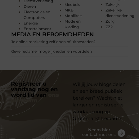
Dienstverlening
Meubels
Zakelijk
Dieren
MKB
Zakelijke
Electronica en
Mobiliteit
dienstverlening
Computers
Mode en
Zorg
Energie
Kleding
ZZP
Entertainment
MEDIA EN BEROEMDHEDEN
Je online marketing zelf doen of uitbesteden?
Gevelreclame: mogelijkheden en voordelen
Registreer u
Wil jij jouw blogs delen
vandaag nog en
en een breed publiek
word lid van
ons
bereiken? Wacht niet
platform
langer en registreer je
vandaag nog op
Grotemarkt beraad.nl
Neem hier
contact met ons
op