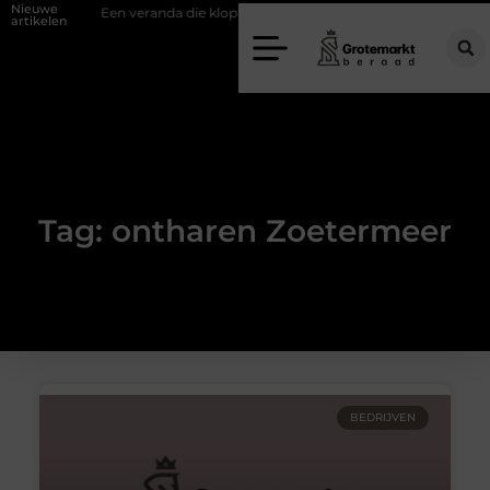
Nieuwe
ifwand
Een veranda die klopt begint bij slimme keuzes
Waarom k
artikelen
Tag: ontharen Zoetermeer
BEDRIJVEN