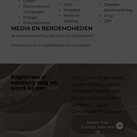
Dieren
MKB
Zakelijke
Electronica en
Mobiliteit
dienstverlening
Computers
Mode en
Zorg
Energie
Kleding
ZZP
Entertainment
MEDIA EN BEROEMDHEDEN
Je online marketing zelf doen of uitbesteden?
Gevelreclame: mogelijkheden en voordelen
Registreer u
Wil jij jouw blogs delen
vandaag nog en
en een breed publiek
word lid van
ons
bereiken? Wacht niet
platform
langer en registreer je
vandaag nog op
Grotemarkt beraad.nl
Neem hier
contact met ons
op