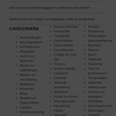
Dit is hoe je de beste kapper in Arnhem kunt vinden
Elektrische auto laders: zo bepaal je welke jij nodig hebt
Eten en drinken
Muziek
CATEGORIEËN
Financieel
Onderwijs
Fotografie
Particuliere
Aanbiedingen
Geschenken
dienstverlening
Alarmsysteem
Gezondheid
Rechten
Architectuur
Groothandel
Relatie
Attracties
Hobby en vrije
Sport
Auto’s en
tijd
Telefonie
Motoren
Horeca
Toerisme
Banen en
Huishoudelijk
Tuin en
opleidingen
Industrie
buitenleven
Beauty en
Internet
Tweewielers
verzorging
Internet
Vakantie
Bedrijven
marketing
Verbouwen
Bloemen
Kinderen
Vervoer en
Blog
Kunst en Kitsch
transport
Boeken en
Management
Winkelen
Tijdschriften
Marketing
Woning en Tuin
Cadeau
Media
Woningen
Dienstverlening
Meubels
Zakelijk