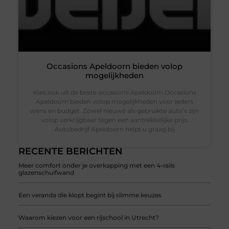
Occasions Apeldoorn bieden volop
mogelijkheden
Kies ook uit de beste occasions Apeldoorn Occasions
Apeldoorn bieden volop mogelijkheden voor ieders
wens en budget. Zowel nieuwe als gebruikte auto’s zijn
volop verkrijgbaar tegen een aantrekkelijke prijs.
Autobedrijf Apeldoorn helpt u graag bij
RECENTE BERICHTEN
Meer comfort onder je overkapping met een 4-rails
glazenschuifwand
Een veranda die klopt begint bij slimme keuzes
Waarom kiezen voor een rijschool in Utrecht?