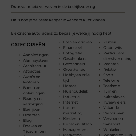
Duurzaamheid verweven in de bedrijfsvoering
Dit is hoe je de beste kapper in Arnhem kunt vinden
Elektrische auto laders: zo bepaal je welke jij nodig hebt
Eten en drinken
Muziek
CATEGORIEËN
Financieel
Onderwijs
Fotografie
Particuliere
Aanbiedingen
Geschenken
dienstverlening
Alarmsysteem
Gezondheid
Rechten
Architectuur
Groothandel
Relatie
Attracties
Hobby en vrije
Sport
Auto’s en
tijd
Telefonie
Motoren
Horeca
Toerisme
Banen en
Huishoudelijk
Tuin en
opleidingen
Industrie
buitenleven
Beauty en
Internet
Tweewielers
verzorging
Internet
Vakantie
Bedrijven
marketing
Verbouwen
Bloemen
Kinderen
Vervoer en
Blog
Kunst en Kitsch
transport
Boeken en
Management
Winkelen
Tijdschriften
Marketing
Woning en Tuin