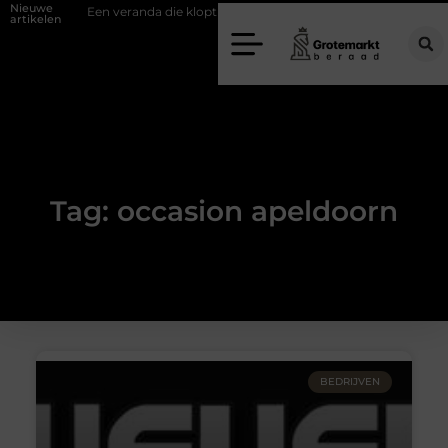
Nieuwe
ifwand
Een veranda die klopt begint bij slimme keuzes
Waarom ki
artikelen
Tag: occasion apeldoorn
BEDRIJVEN