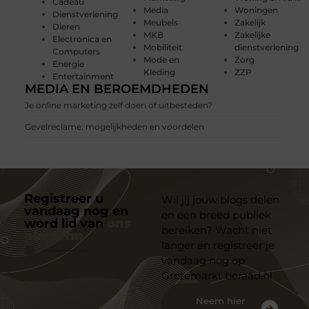
Cadeau
Media
Woningen
Dienstverlening
Meubels
Zakelijk
Dieren
MKB
Zakelijke
Electronica en
Mobiliteit
dienstverlening
Computers
Mode en
Zorg
Energie
Kleding
ZZP
Entertainment
MEDIA EN BEROEMDHEDEN
Je online marketing zelf doen of uitbesteden?
Gevelreclame: mogelijkheden en voordelen
Registreer u
Wil jij jouw blogs delen
vandaag nog en
en een breed publiek
word lid van
ons
bereiken? Wacht niet
platform
langer en registreer je
vandaag nog op
Grotemarkt beraad.nl
Neem hier