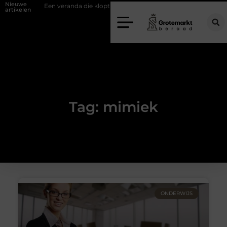
Nieuwe
fwand
Een veranda die klopt begint bij slimme keuzes
Waarom kie
artikelen
Tag: mimiek
ONDERWIJS