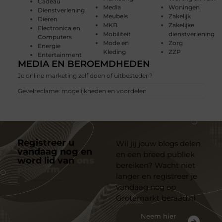
Cadeau
Media
Woningen
Dienstverlening
Meubels
Zakelijk
Dieren
MKB
Zakelijke
Electronica en
Mobiliteit
dienstverlening
Computers
Mode en
Zorg
Energie
Kleding
ZZP
Entertainment
MEDIA EN BEROEMDHEDEN
Je online marketing zelf doen of uitbesteden?
Gevelreclame: mogelijkheden en voordelen
Registreer u
Wil jij jouw blogs delen
vandaag nog en
en een breed publiek
word lid van
ons
bereiken? Wacht niet
platform
langer en registreer je
vandaag nog op
Grotemarkt beraad.nl
Neem hier