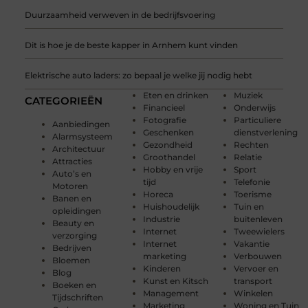
Duurzaamheid verweven in de bedrijfsvoering
Dit is hoe je de beste kapper in Arnhem kunt vinden
Elektrische auto laders: zo bepaal je welke jij nodig hebt
Eten en drinken
Muziek
CATEGORIEËN
Financieel
Onderwijs
Fotografie
Particuliere
Aanbiedingen
Geschenken
dienstverlening
Alarmsysteem
Gezondheid
Rechten
Architectuur
Groothandel
Relatie
Attracties
Hobby en vrije
Sport
Auto’s en
tijd
Telefonie
Motoren
Horeca
Toerisme
Banen en
Huishoudelijk
Tuin en
opleidingen
Industrie
buitenleven
Beauty en
Internet
Tweewielers
verzorging
Internet
Vakantie
Bedrijven
marketing
Verbouwen
Bloemen
Kinderen
Vervoer en
Blog
Kunst en Kitsch
transport
Boeken en
Management
Winkelen
Tijdschriften
Marketing
Woning en Tuin