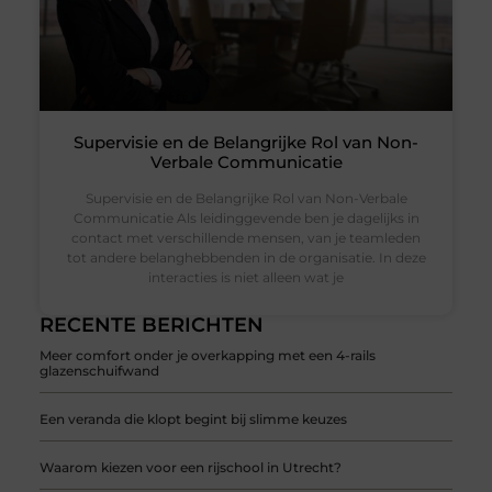
Supervisie en de Belangrijke Rol van Non-
Verbale Communicatie
Supervisie en de Belangrijke Rol van Non-Verbale
Communicatie Als leidinggevende ben je dagelijks in
contact met verschillende mensen, van je teamleden
tot andere belanghebbenden in de organisatie. In deze
interacties is niet alleen wat je
RECENTE BERICHTEN
Meer comfort onder je overkapping met een 4-rails
glazenschuifwand
Een veranda die klopt begint bij slimme keuzes
Waarom kiezen voor een rijschool in Utrecht?