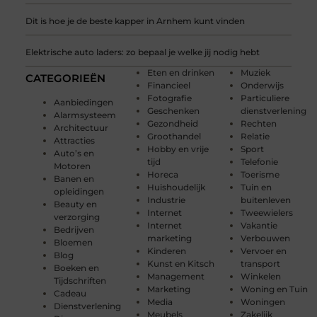
Dit is hoe je de beste kapper in Arnhem kunt vinden
Elektrische auto laders: zo bepaal je welke jij nodig hebt
Eten en drinken
Muziek
CATEGORIEËN
Financieel
Onderwijs
Fotografie
Particuliere
Aanbiedingen
Geschenken
dienstverlening
Alarmsysteem
Gezondheid
Rechten
Architectuur
Groothandel
Relatie
Attracties
Hobby en vrije
Sport
Auto’s en
tijd
Telefonie
Motoren
Horeca
Toerisme
Banen en
Huishoudelijk
Tuin en
opleidingen
Industrie
buitenleven
Beauty en
Internet
Tweewielers
verzorging
Internet
Vakantie
Bedrijven
marketing
Verbouwen
Bloemen
Kinderen
Vervoer en
Blog
Kunst en Kitsch
transport
Boeken en
Management
Winkelen
Tijdschriften
Marketing
Woning en Tuin
Cadeau
Media
Woningen
Dienstverlening
Meubels
Zakelijk