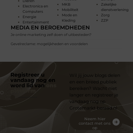
Dieren
MKB
Zakelijke
Electronica en
Mobiliteit
dienstverlening
Computers
Mode en
Zorg
Energie
Kleding
ZZP
Entertainment
MEDIA EN BEROEMDHEDEN
Je online marketing zelf doen of uitbesteden?
Gevelreclame: mogelijkheden en voordelen
Registreer u
Wil jij jouw blogs delen
vandaag nog en
en een breed publiek
word lid van
ons
bereiken? Wacht niet
platform
langer en registreer je
vandaag nog op
Grotemarkt beraad.nl
Neem hier
contact met ons
op