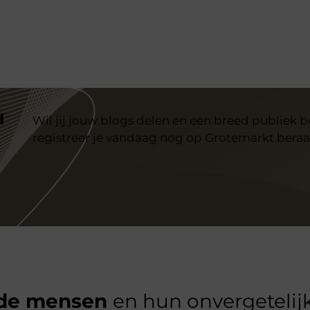
d
Wil jij jouw blogs delen en een breed publiek 
registreer je vandaag nog op Grotemarkt beraa
de mensen
en hun onvergetelijk