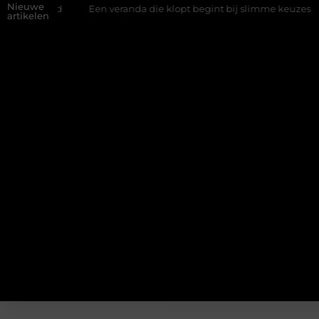
Nieuwe
wand
Een veranda die klopt begint bij slimme keuzes
Waaro
artikelen