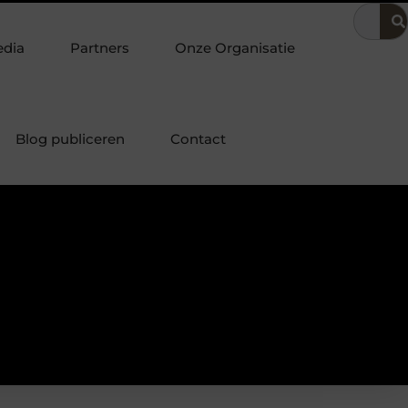
 in de bedrijfsvoering
Dit is hoe je de beste kapper in Arnhem
edia
Partners
Onze Organisatie
Blog publiceren
Contact