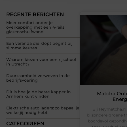
RECENTE BERICHTEN
Meer comfort onder je
overkapping met een 4-rails
glazenschuifwand
Een veranda die klopt begint bij
slimme keuzes
Waarom kiezen voor een rijschool
in Utrecht?
Duurzaamheid verweven in de
bedrijfsvoering
Dit is hoe je de beste kapper in
Matcha Ont
Arnhem kunt vinden
Energ
Elektrische auto laders: zo bepaal je
Bij Heymatcha.nl 
welke jij nodig hebt
bijzondere groene th
boordevol gezondhe
CATEGORIEËN
thee wordt al ee