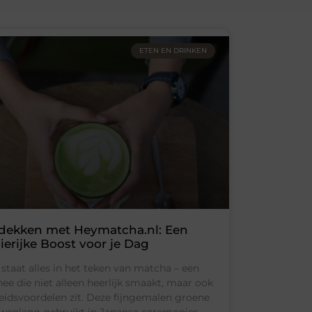
ETEN EN DRINKEN
dekken met Heymatcha.nl: Een
ierijke Boost voor je Dag
staat alles in het teken van matcha – een
ee die niet alleen heerlijk smaakt, maar ook
idsvoordelen zit. Deze fijngemalen groene
uwenlang gebruikt in Japanse ceremonies,