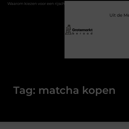
m kiezen voor een rijschool in Utrecht?
Duurzaamheid verweven
Uit de M
Tag: matcha kopen