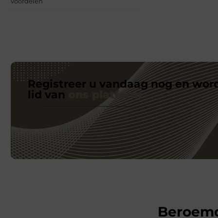
voordelen
Registreer u vandaag nog en wor
lid van
ons platform
Beroem