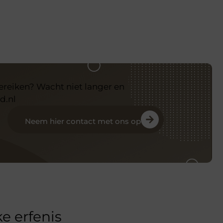
bereiken? Wacht niet langer en
d.nl
Neem hier contact met ons op
e erfenis