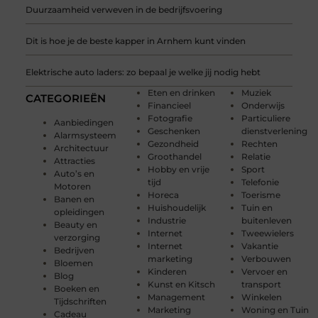
Duurzaamheid verweven in de bedrijfsvoering
Dit is hoe je de beste kapper in Arnhem kunt vinden
Elektrische auto laders: zo bepaal je welke jij nodig hebt
Eten en drinken
Muziek
CATEGORIEËN
Financieel
Onderwijs
Fotografie
Particuliere
Aanbiedingen
Geschenken
dienstverlening
Alarmsysteem
Gezondheid
Rechten
Architectuur
Groothandel
Relatie
Attracties
Hobby en vrije
Sport
Auto’s en
tijd
Telefonie
Motoren
Horeca
Toerisme
Banen en
Huishoudelijk
Tuin en
opleidingen
Industrie
buitenleven
Beauty en
Internet
Tweewielers
verzorging
Internet
Vakantie
Bedrijven
marketing
Verbouwen
Bloemen
Kinderen
Vervoer en
Blog
Kunst en Kitsch
transport
Boeken en
Management
Winkelen
Tijdschriften
Marketing
Woning en Tuin
Cadeau