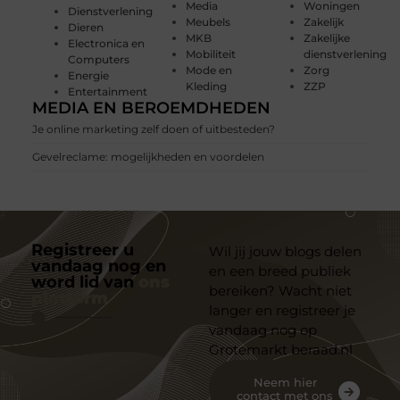
Media
Woningen
Dienstverlening
Meubels
Zakelijk
Dieren
MKB
Zakelijke
Electronica en
Mobiliteit
dienstverlening
Computers
Mode en
Zorg
Energie
Kleding
ZZP
Entertainment
MEDIA EN BEROEMDHEDEN
Je online marketing zelf doen of uitbesteden?
Gevelreclame: mogelijkheden en voordelen
Registreer u
Wil jij jouw blogs delen
vandaag nog en
en een breed publiek
word lid van
ons
bereiken? Wacht niet
platform
langer en registreer je
vandaag nog op
Grotemarkt beraad.nl
Neem hier
contact met ons