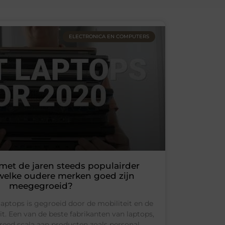
ELECTRONICA EN COMPUTERS
 met de jaren steeds populairder
welke oudere merken goed zijn
meegegroeid?
laptops is gegroeid door de mobiliteit en de
it. Een van de beste fabrikanten van laptops,
breed scala aan producten zoals personal