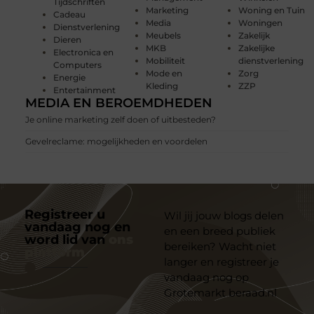
Tijdschriften
Marketing
Woning en Tuin
Cadeau
Media
Woningen
Dienstverlening
Meubels
Zakelijk
Dieren
MKB
Zakelijke
Electronica en
Mobiliteit
dienstverlening
Computers
Mode en
Zorg
Energie
Kleding
ZZP
Entertainment
MEDIA EN BEROEMDHEDEN
Je online marketing zelf doen of uitbesteden?
Gevelreclame: mogelijkheden en voordelen
Registreer u
Wil jij jouw blogs delen
vandaag nog en
en een breed publiek
word lid van
ons
bereiken? Wacht niet
platform
langer en registreer je
vandaag nog op
Grotemarkt beraad.nl