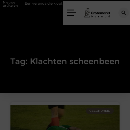
Nieuwe
wand
Een veranda die klopt begint bij slimme keuzes
Waarom kie
artikelen
Tag: Klachten scheenbeen
GEZONDHEID