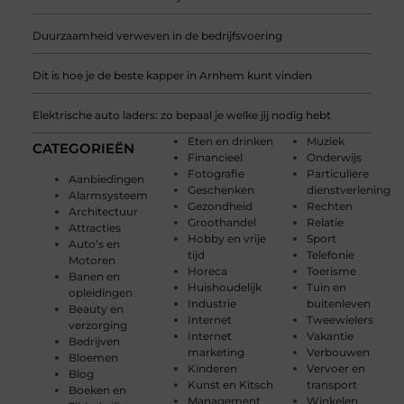
Duurzaamheid verweven in de bedrijfsvoering
Dit is hoe je de beste kapper in Arnhem kunt vinden
Elektrische auto laders: zo bepaal je welke jij nodig hebt
Eten en drinken
Muziek
CATEGORIEËN
Financieel
Onderwijs
Fotografie
Particuliere
Aanbiedingen
Geschenken
dienstverlening
Alarmsysteem
Gezondheid
Rechten
Architectuur
Groothandel
Relatie
Attracties
Hobby en vrije
Sport
Auto’s en
tijd
Telefonie
Motoren
Horeca
Toerisme
Banen en
Huishoudelijk
Tuin en
opleidingen
Industrie
buitenleven
Beauty en
Internet
Tweewielers
verzorging
Internet
Vakantie
Bedrijven
marketing
Verbouwen
Bloemen
Kinderen
Vervoer en
Blog
Kunst en Kitsch
transport
Boeken en
Management
Winkelen