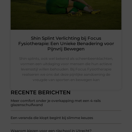
Shin Splint Verlichting bij Focus
Fysiotherapie: Een Unieke Benadering voor
Pijnvrij Bewegen
Shin splints, ook wel bekend als scheenbeenklachten,
vormen een uitdaging voor mensen die hun actieve
levensstijl willen behouden. Bij Focus Fysiotherapie
realiseren we ons dat deze pijnlijke aandoening de
vreugde van sporten en bewegen kan
RECENTE BERICHTEN
Meer comfort onder je overkapping met een 4-rails
glazenschuifwand
Een veranda die klopt begint bij slimme keuzes
Waarom kiezen voor een rijschool in Utrecht?