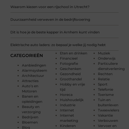
Waarom kiezen voor een rijschool in Utrecht?
Duurzaamheid verweven in de bedrijfsvoering
Dit is hoe je de beste kapper in Arnhem kunt vinden
Elektrische auto laders: zo bepaal je welke jij nodig hebt
Eten en drinken
Muziek
CATEGORIEËN
Financieel
Onderwijs
Fotografie
Particuliere
Aanbiedingen
Geschenken
dienstverlening
Alarmsysteem
Gezondheid
Rechten
Architectuur
Groothandel
Relatie
Attracties
Hobby en vrije
Sport
Auto’s en
tijd
Telefonie
Motoren
Horeca
Toerisme
Banen en
Huishoudelijk
Tuin en
opleidingen
Industrie
buitenleven
Beauty en
Internet
Tweewielers
verzorging
Internet
Vakantie
Bedrijven
marketing
Verbouwen
Bloemen
Kinderen
Vervoer en
Blog