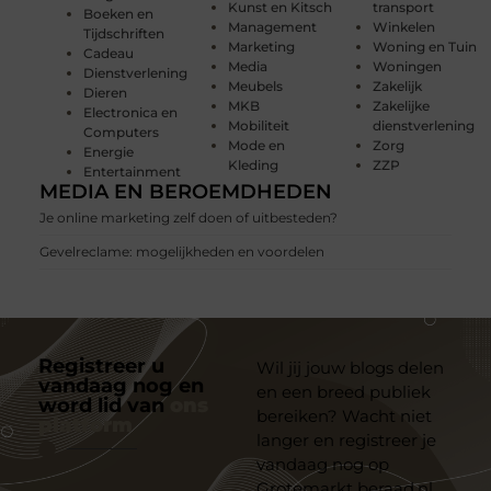
Kunst en Kitsch
transport
Boeken en
Management
Winkelen
Tijdschriften
Marketing
Woning en Tuin
Cadeau
Media
Woningen
Dienstverlening
Meubels
Zakelijk
Dieren
MKB
Zakelijke
Electronica en
Mobiliteit
dienstverlening
Computers
Mode en
Zorg
Energie
Kleding
ZZP
Entertainment
MEDIA EN BEROEMDHEDEN
Je online marketing zelf doen of uitbesteden?
Gevelreclame: mogelijkheden en voordelen
Registreer u
Wil jij jouw blogs delen
vandaag nog en
en een breed publiek
word lid van
ons
bereiken? Wacht niet
platform
langer en registreer je
vandaag nog op
Grotemarkt beraad.nl