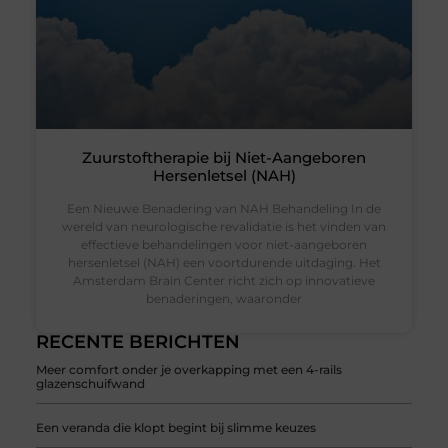
Zuurstoftherapie bij Niet-Aangeboren
Hersenletsel (NAH)
Een Nieuwe Benadering van NAH Behandeling In de
wereld van neurologische revalidatie is het vinden van
effectieve behandelingen voor niet-aangeboren
hersenletsel (NAH) een voortdurende uitdaging. Het
Amsterdam Brain Center richt zich op innovatieve
benaderingen, waaronder
RECENTE BERICHTEN
Meer comfort onder je overkapping met een 4-rails
glazenschuifwand
Een veranda die klopt begint bij slimme keuzes