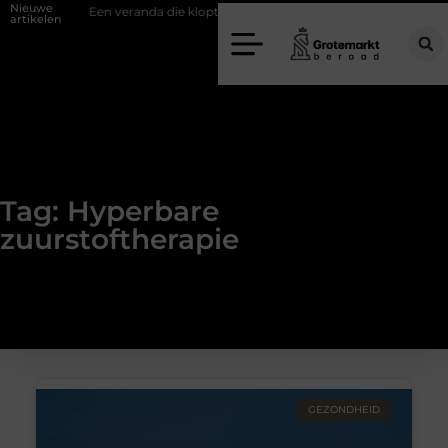
Nieuwe
ifwand
Een veranda die klopt begint bij slimme keuzes
Waarom ki
artikelen
Tag: Hyperbare
zuurstoftherapie
GEZONDHEID