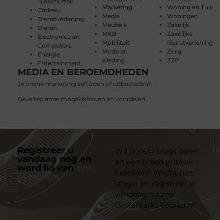
Tijdschriften
Marketing
Woning en Tuin
Cadeau
Media
Woningen
Dienstverlening
Meubels
Zakelijk
Dieren
MKB
Zakelijke
Electronica en
Mobiliteit
dienstverlening
Computers
Mode en
Zorg
Energie
Kleding
ZZP
Entertainment
MEDIA EN BEROEMDHEDEN
Je online marketing zelf doen of uitbesteden?
Gevelreclame: mogelijkheden en voordelen
Registreer u
Wil jij jouw blogs delen
vandaag nog en
en een breed publiek
word lid van
ons
bereiken? Wacht niet
platform
langer en registreer je
vandaag nog op
Grotemarkt beraad.nl