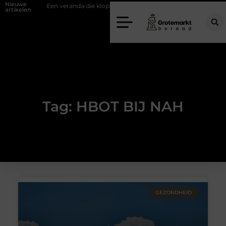
Nieuwe
ifwand
Een veranda die klopt begint bij slimme keuzes
Waarom ki
artikelen
Tag: HBOT BIJ NAH
GEZONDHEID