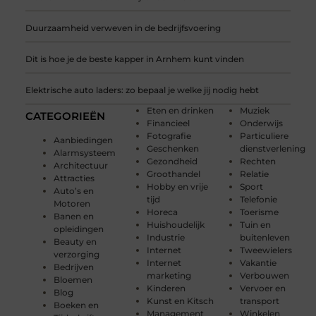
Duurzaamheid verweven in de bedrijfsvoering
Dit is hoe je de beste kapper in Arnhem kunt vinden
Elektrische auto laders: zo bepaal je welke jij nodig hebt
Eten en drinken
Muziek
CATEGORIEËN
Financieel
Onderwijs
Fotografie
Particuliere
Aanbiedingen
Geschenken
dienstverlening
Alarmsysteem
Gezondheid
Rechten
Architectuur
Groothandel
Relatie
Attracties
Hobby en vrije
Sport
Auto’s en
tijd
Telefonie
Motoren
Horeca
Toerisme
Banen en
Huishoudelijk
Tuin en
opleidingen
Industrie
buitenleven
Beauty en
Internet
Tweewielers
verzorging
Internet
Vakantie
Bedrijven
marketing
Verbouwen
Bloemen
Kinderen
Vervoer en
Blog
Kunst en Kitsch
transport
Boeken en
Management
Winkelen