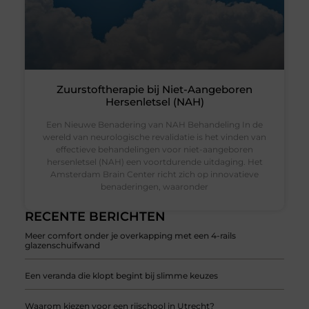
Zuurstoftherapie bij Niet-Aangeboren
Hersenletsel (NAH)
Een Nieuwe Benadering van NAH Behandeling In de
wereld van neurologische revalidatie is het vinden van
effectieve behandelingen voor niet-aangeboren
hersenletsel (NAH) een voortdurende uitdaging. Het
Amsterdam Brain Center richt zich op innovatieve
benaderingen, waaronder
RECENTE BERICHTEN
Meer comfort onder je overkapping met een 4-rails
glazenschuifwand
Een veranda die klopt begint bij slimme keuzes
Waarom kiezen voor een rijschool in Utrecht?