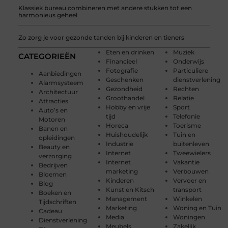
Klassiek bureau combineren met andere stukken tot een
harmonieus geheel
Zo zorg je voor gezonde tanden bij kinderen en tieners
Eten en drinken
Muziek
CATEGORIEËN
Financieel
Onderwijs
Fotografie
Particuliere
Aanbiedingen
Geschenken
dienstverlening
Alarmsysteem
Gezondheid
Rechten
Architectuur
Groothandel
Relatie
Attracties
Hobby en vrije
Sport
Auto’s en
tijd
Telefonie
Motoren
Horeca
Toerisme
Banen en
Huishoudelijk
Tuin en
opleidingen
Industrie
buitenleven
Beauty en
Internet
Tweewielers
verzorging
Internet
Vakantie
Bedrijven
marketing
Verbouwen
Bloemen
Kinderen
Vervoer en
Blog
Kunst en Kitsch
transport
Boeken en
Management
Winkelen
Tijdschriften
Marketing
Woning en Tuin
Cadeau
Media
Woningen
Dienstverlening
Meubels
Zakelijk