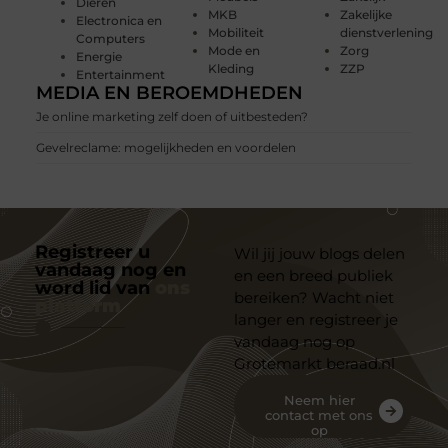
Dieren
MKB
Zakelijke
Electronica en
Mobiliteit
dienstverlening
Computers
Mode en
Zorg
Energie
Kleding
ZZP
Entertainment
MEDIA EN BEROEMDHEDEN
Je online marketing zelf doen of uitbesteden?
Gevelreclame: mogelijkheden en voordelen
Registreer u
Wil jij jouw blogs delen
vandaag nog en
en een breed publiek
word lid van
ons
bereiken? Wacht niet
platform
langer en registreer je
vandaag nog op
Grotemarkt beraad.nl
Neem hier
contact met ons
op