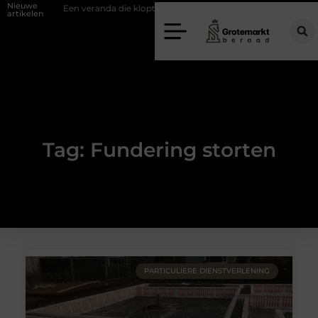
Nieuwe
fwand
Een veranda die klopt begint bij slimme keuzes
Waarom kie
artikelen
Tag: Fundering storten
PARTICULIERE DIENSTVERLENING