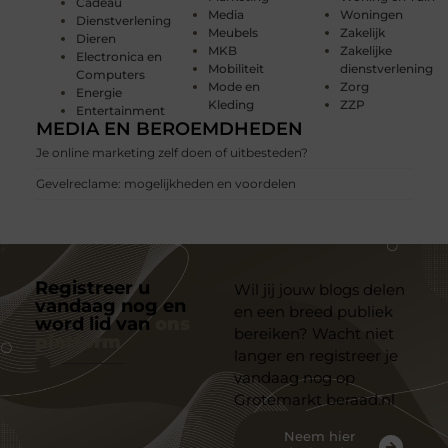
Cadeau
Media
Woningen
Dienstverlening
Meubels
Zakelijk
Dieren
MKB
Zakelijke
Electronica en
Mobiliteit
dienstverlening
Computers
Mode en
Zorg
Energie
Kleding
ZZP
Entertainment
MEDIA EN BEROEMDHEDEN
Je online marketing zelf doen of uitbesteden?
Gevelreclame: mogelijkheden en voordelen
Registreer u
Wil jij jouw blogs delen
vandaag nog en
en een breed publiek
word lid van
ons
bereiken? Wacht niet
platform
langer en registreer je
vandaag nog op
Grotemarkt beraad.nl
Neem hier