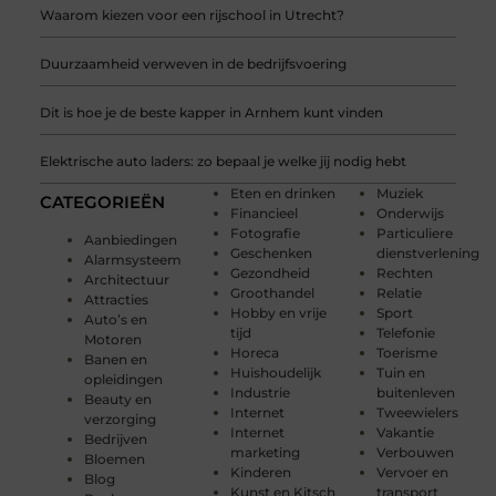
Waarom kiezen voor een rijschool in Utrecht?
Duurzaamheid verweven in de bedrijfsvoering
Dit is hoe je de beste kapper in Arnhem kunt vinden
Elektrische auto laders: zo bepaal je welke jij nodig hebt
Eten en drinken
Muziek
CATEGORIEËN
Financieel
Onderwijs
Fotografie
Particuliere
Aanbiedingen
Geschenken
dienstverlening
Alarmsysteem
Gezondheid
Rechten
Architectuur
Groothandel
Relatie
Attracties
Hobby en vrije
Sport
Auto’s en
tijd
Telefonie
Motoren
Horeca
Toerisme
Banen en
Huishoudelijk
Tuin en
opleidingen
Industrie
buitenleven
Beauty en
Internet
Tweewielers
verzorging
Internet
Vakantie
Bedrijven
marketing
Verbouwen
Bloemen
Kinderen
Vervoer en
Blog
Kunst en Kitsch
transport