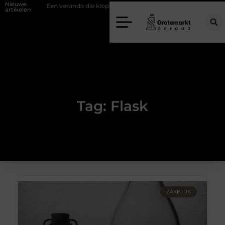
Nieuwe
ifwand
Een veranda die klopt begint bij slimme keuzes
Waarom k
artikelen
Tag: Flask
ZAKELIJK