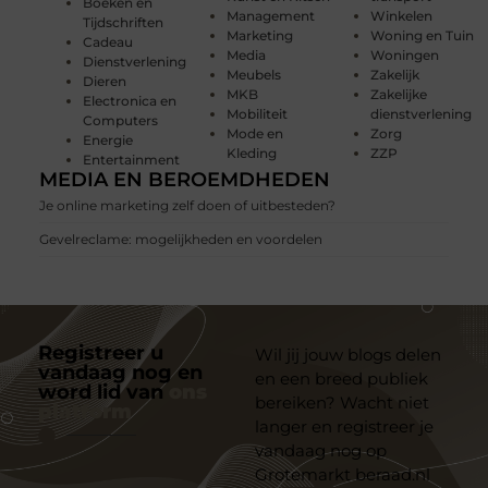
Boeken en
Management
Winkelen
Tijdschriften
Marketing
Woning en Tuin
Cadeau
Media
Woningen
Dienstverlening
Meubels
Zakelijk
Dieren
MKB
Zakelijke
Electronica en
Mobiliteit
dienstverlening
Computers
Mode en
Zorg
Energie
Kleding
ZZP
Entertainment
MEDIA EN BEROEMDHEDEN
Je online marketing zelf doen of uitbesteden?
Gevelreclame: mogelijkheden en voordelen
Registreer u
Wil jij jouw blogs delen
vandaag nog en
en een breed publiek
word lid van
ons
bereiken? Wacht niet
platform
langer en registreer je
vandaag nog op
Grotemarkt beraad.nl