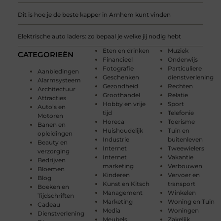
Dit is hoe je de beste kapper in Arnhem kunt vinden
Elektrische auto laders: zo bepaal je welke jij nodig hebt
Eten en drinken
Muziek
CATEGORIEËN
Financieel
Onderwijs
Fotografie
Particuliere
Aanbiedingen
Geschenken
dienstverlening
Alarmsysteem
Gezondheid
Rechten
Architectuur
Groothandel
Relatie
Attracties
Hobby en vrije
Sport
Auto’s en
tijd
Telefonie
Motoren
Horeca
Toerisme
Banen en
Huishoudelijk
Tuin en
opleidingen
Industrie
buitenleven
Beauty en
Internet
Tweewielers
verzorging
Internet
Vakantie
Bedrijven
marketing
Verbouwen
Bloemen
Kinderen
Vervoer en
Blog
Kunst en Kitsch
transport
Boeken en
Management
Winkelen
Tijdschriften
Marketing
Woning en Tuin
Cadeau
Media
Woningen
Dienstverlening
Meubels
Zakelijk