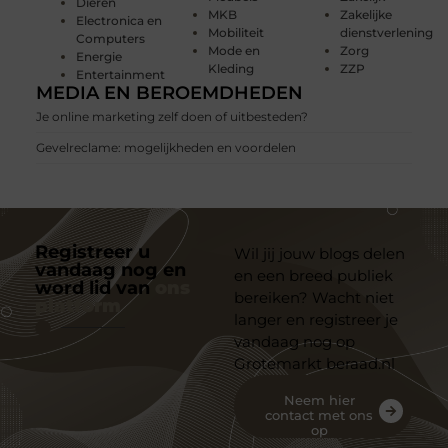
Dieren
MKB
Zakelijke
Electronica en
Mobiliteit
dienstverlening
Computers
Mode en
Zorg
Energie
Kleding
ZZP
Entertainment
MEDIA EN BEROEMDHEDEN
Je online marketing zelf doen of uitbesteden?
Gevelreclame: mogelijkheden en voordelen
Registreer u
Wil jij jouw blogs delen
vandaag nog en
en een breed publiek
word lid van
ons
bereiken? Wacht niet
platform
langer en registreer je
vandaag nog op
Grotemarkt beraad.nl
Neem hier
contact met ons
op