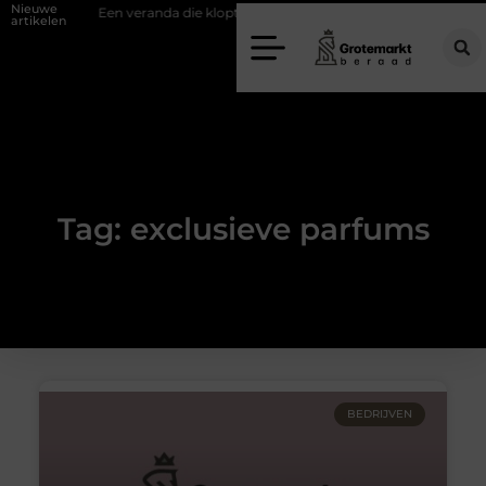
Nieuwe
ifwand
Een veranda die klopt begint bij slimme keuzes
Waarom ki
artikelen
Tag: exclusieve parfums
BEDRIJVEN