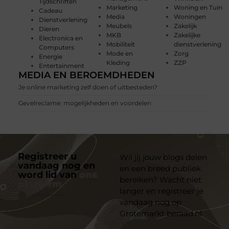
Tijdschriften
Marketing
Woning en Tuin
Cadeau
Media
Woningen
Dienstverlening
Meubels
Zakelijk
Dieren
MKB
Zakelijke
Electronica en
Mobiliteit
dienstverlening
Computers
Mode en
Zorg
Energie
Kleding
ZZP
Entertainment
MEDIA EN BEROEMDHEDEN
Je online marketing zelf doen of uitbesteden?
Gevelreclame: mogelijkheden en voordelen
Registreer u
Wil jij jouw blogs delen
vandaag nog en
en een breed publiek
word lid van
ons
bereiken? Wacht niet
platform
langer en registreer je
vandaag nog op
Grotemarkt beraad.nl