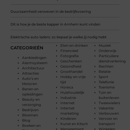
Duurzaamheid verweven in de bedrijfsvoering
Dit is hoe je de beste kapper in Arnhem kunt vinden
Elektrische auto laders: zo bepaal je welke jij nodig hebt
Eten en drinken
Muziek
CATEGORIEËN
Financieel
Onderwijs
Fotografie
Particuliere
Aanbiedingen
Geschenken
dienstverlening
Alarmsysteem
Gezondheid
Rechten
Architectuur
Groothandel
Relatie
Attracties
Hobby en vrije
Sport
Auto’s en
tijd
Telefonie
Motoren
Horeca
Toerisme
Banen en
Huishoudelijk
Tuin en
opleidingen
Industrie
buitenleven
Beauty en
Internet
Tweewielers
verzorging
Internet
Vakantie
Bedrijven
marketing
Verbouwen
Bloemen
Kinderen
Vervoer en
Blog
Kunst en Kitsch
transport
Boeken en
Management
Winkelen