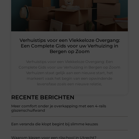
Verhuistips voor een Vlekkeloze Overgang:
Een Complete Gids voor uw Verhuizing in
Bergen op Zoom
Verhuistips voor een Vlekkeloze Overgang: Een
Complete Gids voor uw Verhuizing in Bergen op Zoom
Verhuizen staat gelijk aan een nieuwe start, het
markeert vaak het begin van een opwindende
levensfase zoals een nieuwe relatie,
RECENTE BERICHTEN
Meer comfort onder je overkapping met een 4-rails
glazenschuifwand
Een veranda die klopt begint bij slimme keuzes
Waarom kiezen voor een rijschool in Utrecht?