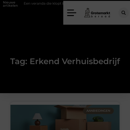
Nieuwe
wand
Een veranda die klopt begint bij slimme keuzes
Waarom kie
artikelen
Tag: Erkend Verhuisbedrijf
AANBIEDINGEN