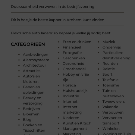
Duurzaamheid verweven in de bedrijfsvoering
Dit is hoe je de beste kapper in Arnhem kunt vinden
Elektrische auto laders: zo bepaal je welke jij nodig hebt
Eten en drinken
Muziek
CATEGORIEËN
Financieel
Onderwijs
Fotografie
Particuliere
Aanbiedingen
Geschenken
dienstverlening
Alarmsysteem
Gezondheid
Rechten
Architectuur
Groothandel
Relatie
Attracties
Hobby en vrije
Sport
Auto’s en
tijd
Telefonie
Motoren
Horeca
Toerisme
Banen en
Huishoudelijk
Tuin en
opleidingen
Industrie
buitenleven
Beauty en
Internet
Tweewielers
verzorging
Internet
Vakantie
Bedrijven
marketing
Verbouwen
Bloemen
Kinderen
Vervoer en
Blog
Kunst en Kitsch
transport
Boeken en
Management
Winkelen
Tijdschriften
Marketing
Woning en Tuin