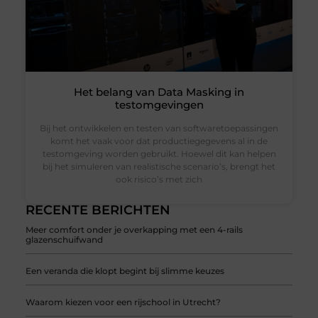
Het belang van Data Masking in
testomgevingen
Bij het ontwikkelen en testen van softwaretoepassingen
komt het vaak voor dat productiegegevens al in de
testomgeving worden gebruikt. Hoewel dit kan helpen
bij het simuleren van realistische scenario’s, brengt het
ook risico’s met zich
RECENTE BERICHTEN
Meer comfort onder je overkapping met een 4-rails
glazenschuifwand
Een veranda die klopt begint bij slimme keuzes
Waarom kiezen voor een rijschool in Utrecht?