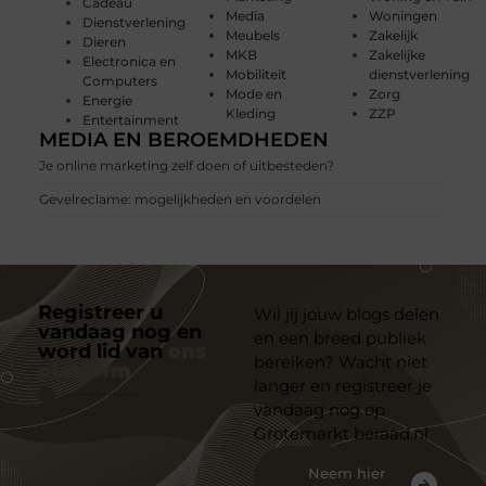
Cadeau
Media
Woningen
Dienstverlening
Meubels
Zakelijk
Dieren
MKB
Zakelijke
Electronica en
Mobiliteit
dienstverlening
Computers
Mode en
Zorg
Energie
Kleding
ZZP
Entertainment
MEDIA EN BEROEMDHEDEN
Je online marketing zelf doen of uitbesteden?
Gevelreclame: mogelijkheden en voordelen
Registreer u
Wil jij jouw blogs delen
vandaag nog en
en een breed publiek
word lid van
ons
bereiken? Wacht niet
platform
langer en registreer je
vandaag nog op
Grotemarkt beraad.nl
Neem hier