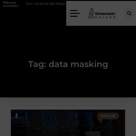
Nieuwe
fwand
Een veranda die klopt begint bij slimme keuzes
Waarom kie
artikelen
Tag: data masking
ZAKELIJK