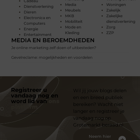
Cadeau
Media
Woningen
Dienstverlening
Meubels
Zakelijk
Dieren
MKB
Zakelijke
Electronica en
Mobiliteit
dienstverlening
Computers
Mode en
Zorg
Energie
Kleding
ZZP
Entertainment
MEDIA EN BEROEMDHEDEN
Je online marketing zelf doen of uitbesteden?
Gevelreclame: mogelijkheden en voordelen
Registreer u
Wil jij jouw blogs delen
vandaag nog en
en een breed publiek
word lid van
ons
bereiken? Wacht niet
platform
langer en registreer je
vandaag nog op
Grotemarkt beraad.nl
Neem hier