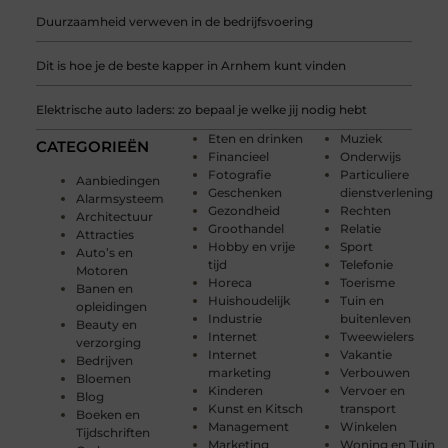
Duurzaamheid verweven in de bedrijfsvoering
Dit is hoe je de beste kapper in Arnhem kunt vinden
Elektrische auto laders: zo bepaal je welke jij nodig hebt
Eten en drinken
Muziek
CATEGORIEËN
Financieel
Onderwijs
Fotografie
Particuliere
Aanbiedingen
Geschenken
dienstverlening
Alarmsysteem
Gezondheid
Rechten
Architectuur
Groothandel
Relatie
Attracties
Hobby en vrije
Sport
Auto’s en
tijd
Telefonie
Motoren
Horeca
Toerisme
Banen en
Huishoudelijk
Tuin en
opleidingen
Industrie
buitenleven
Beauty en
Internet
Tweewielers
verzorging
Internet
Vakantie
Bedrijven
marketing
Verbouwen
Bloemen
Kinderen
Vervoer en
Blog
Kunst en Kitsch
transport
Boeken en
Management
Winkelen
Tijdschriften
Marketing
Woning en Tuin