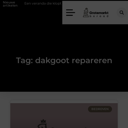
Nieuwe
fwand
Een veranda die klopt begint bij slimme keuzes
Waarom kie
artikelen
Tag: dakgoot repareren
BEDRIJVEN