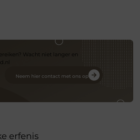
bereiken? Wacht niet langer en
d.nl
Neem hier contact met ons op
e erfenis