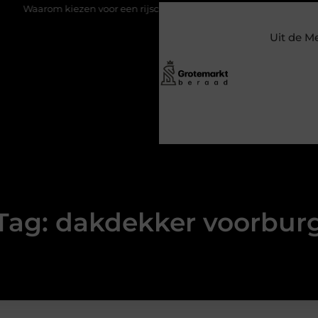
om kiezen voor een rijschool in Utrecht?
Duurzaamheid verweve
Uit de M
Tag: dakdekker voorbur