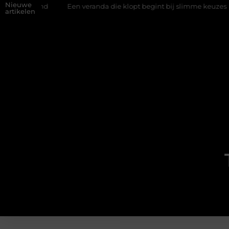
Nieuwe
fwand
Een veranda die klopt begint bij slimme keuzes
Waar
artikelen