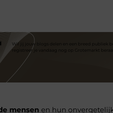
d
Wil jij jouw blogs delen en een breed publiek 
registreer je vandaag nog op Grotemarkt beraa
de mensen
en hun onvergetelijk