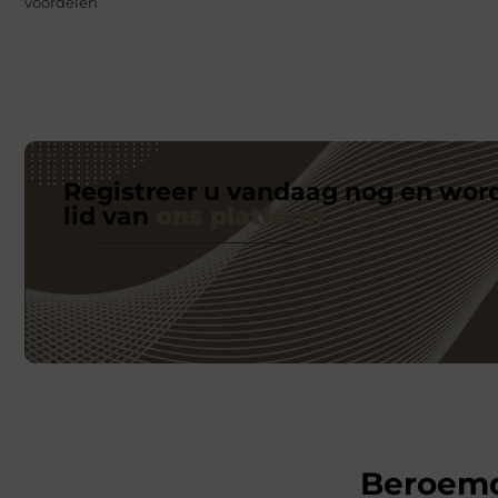
voordelen
Registreer u vandaag nog en wor
lid van
ons platform
Beroem