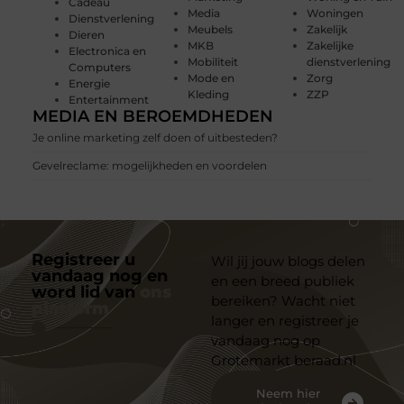
Cadeau
Media
Woningen
Dienstverlening
Meubels
Zakelijk
Dieren
MKB
Zakelijke
Electronica en
Mobiliteit
dienstverlening
Computers
Mode en
Zorg
Energie
Kleding
ZZP
Entertainment
MEDIA EN BEROEMDHEDEN
Je online marketing zelf doen of uitbesteden?
Gevelreclame: mogelijkheden en voordelen
Registreer u
Wil jij jouw blogs delen
vandaag nog en
en een breed publiek
word lid van
ons
bereiken? Wacht niet
platform
langer en registreer je
vandaag nog op
Grotemarkt beraad.nl
Neem hier