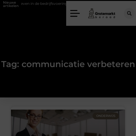
Nieuwe
d verweven in de bedrijfsvoering
Dit is hoe je de beste kapper in A
artikelen
Tag: communicatie verbeteren
ONDERWIJS