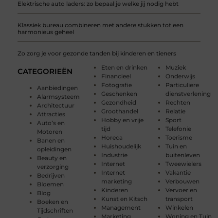
Elektrische auto laders: zo bepaal je welke jij nodig hebt
Klassiek bureau combineren met andere stukken tot een
harmonieus geheel
Zo zorg je voor gezonde tanden bij kinderen en tieners
Eten en drinken
Muziek
CATEGORIEËN
Financieel
Onderwijs
Fotografie
Particuliere
Aanbiedingen
Geschenken
dienstverlening
Alarmsysteem
Gezondheid
Rechten
Architectuur
Groothandel
Relatie
Attracties
Hobby en vrije
Sport
Auto’s en
tijd
Telefonie
Motoren
Horeca
Toerisme
Banen en
Huishoudelijk
Tuin en
opleidingen
Industrie
buitenleven
Beauty en
Internet
Tweewielers
verzorging
Internet
Vakantie
Bedrijven
marketing
Verbouwen
Bloemen
Kinderen
Vervoer en
Blog
Kunst en Kitsch
transport
Boeken en
Management
Winkelen
Tijdschriften
Marketing
Woning en Tuin