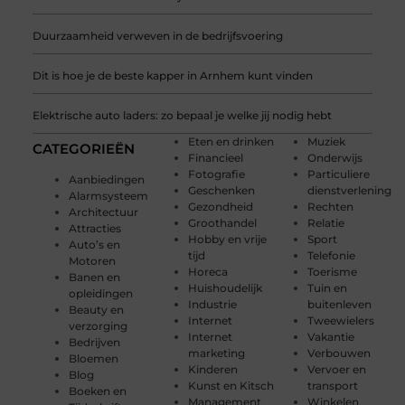
Duurzaamheid verweven in de bedrijfsvoering
Dit is hoe je de beste kapper in Arnhem kunt vinden
Elektrische auto laders: zo bepaal je welke jij nodig hebt
Eten en drinken
Muziek
CATEGORIEËN
Financieel
Onderwijs
Fotografie
Particuliere
Aanbiedingen
Geschenken
dienstverlening
Alarmsysteem
Gezondheid
Rechten
Architectuur
Groothandel
Relatie
Attracties
Hobby en vrije
Sport
Auto’s en
tijd
Telefonie
Motoren
Horeca
Toerisme
Banen en
Huishoudelijk
Tuin en
opleidingen
Industrie
buitenleven
Beauty en
Internet
Tweewielers
verzorging
Internet
Vakantie
Bedrijven
marketing
Verbouwen
Bloemen
Kinderen
Vervoer en
Blog
Kunst en Kitsch
transport
Boeken en
Management
Winkelen