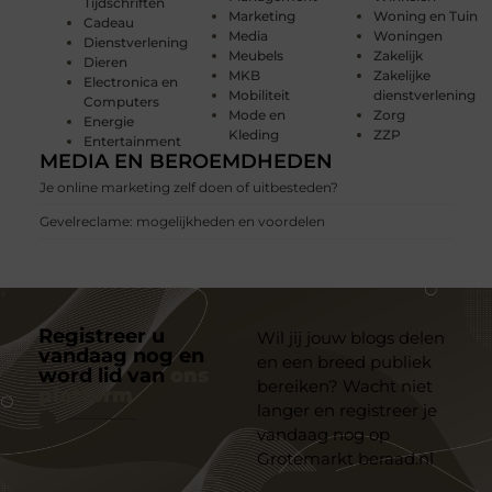
Tijdschriften
Marketing
Woning en Tuin
Cadeau
Media
Woningen
Dienstverlening
Meubels
Zakelijk
Dieren
MKB
Zakelijke
Electronica en
Mobiliteit
dienstverlening
Computers
Mode en
Zorg
Energie
Kleding
ZZP
Entertainment
MEDIA EN BEROEMDHEDEN
Je online marketing zelf doen of uitbesteden?
Gevelreclame: mogelijkheden en voordelen
Registreer u
Wil jij jouw blogs delen
vandaag nog en
en een breed publiek
word lid van
ons
bereiken? Wacht niet
platform
langer en registreer je
vandaag nog op
Grotemarkt beraad.nl