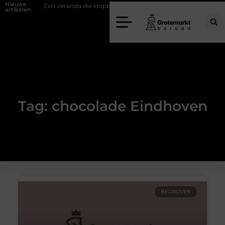
Nieuwe
ifwand
Een veranda die klopt begint bij slimme keuzes
Waarom ki
artikelen
Tag: chocolade Eindhoven
BEDRIJVEN