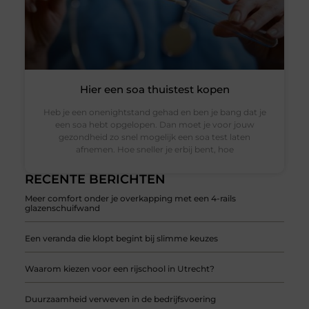
Hier een soa thuistest kopen
Heb je een onenightstand gehad en ben je bang dat je
een soa hebt opgelopen. Dan moet je voor jouw
gezondheid zo snel mogelijk een soa test laten
afnemen. Hoe sneller je erbij bent, hoe
RECENTE BERICHTEN
Meer comfort onder je overkapping met een 4-rails
glazenschuifwand
Een veranda die klopt begint bij slimme keuzes
Waarom kiezen voor een rijschool in Utrecht?
Duurzaamheid verweven in de bedrijfsvoering