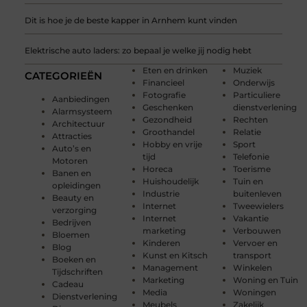
Dit is hoe je de beste kapper in Arnhem kunt vinden
Elektrische auto laders: zo bepaal je welke jij nodig hebt
Eten en drinken
Muziek
CATEGORIEËN
Financieel
Onderwijs
Fotografie
Particuliere
Aanbiedingen
Geschenken
dienstverlening
Alarmsysteem
Gezondheid
Rechten
Architectuur
Groothandel
Relatie
Attracties
Hobby en vrije
Sport
Auto’s en
tijd
Telefonie
Motoren
Horeca
Toerisme
Banen en
Huishoudelijk
Tuin en
opleidingen
Industrie
buitenleven
Beauty en
Internet
Tweewielers
verzorging
Internet
Vakantie
Bedrijven
marketing
Verbouwen
Bloemen
Kinderen
Vervoer en
Blog
Kunst en Kitsch
transport
Boeken en
Management
Winkelen
Tijdschriften
Marketing
Woning en Tuin
Cadeau
Media
Woningen
Dienstverlening
Meubels
Zakelijk