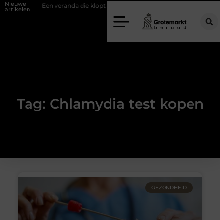
Nieuwe
fwand
Een veranda die klopt begint bij slimme keuzes
Waarom kie
artikelen
Tag: Chlamydia test kopen
GEZONDHEID