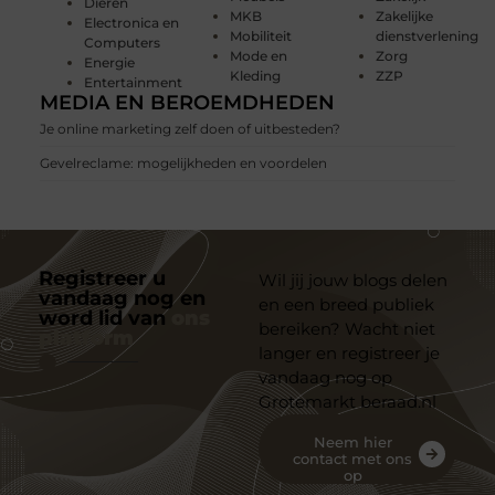
Dieren
MKB
Zakelijke
Electronica en
Mobiliteit
dienstverlening
Computers
Mode en
Zorg
Energie
Kleding
ZZP
Entertainment
MEDIA EN BEROEMDHEDEN
Je online marketing zelf doen of uitbesteden?
Gevelreclame: mogelijkheden en voordelen
Registreer u
Wil jij jouw blogs delen
vandaag nog en
en een breed publiek
word lid van
ons
bereiken? Wacht niet
platform
langer en registreer je
vandaag nog op
Grotemarkt beraad.nl
Neem hier
contact met ons
op