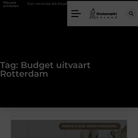
Nieuwe
ifwand
Een veranda die klopt begint bij slimme keuzes
Waarom ki
artikelen
Tag: Budget uitvaart
Rotterdam
PARTICULIERE DIENSTVERLENING