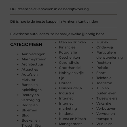
Duurzaamheid verweven in de bedrijfsvoering
Dit is hoe je de beste kapper in Arnhem kunt vinden
Elektrische auto laders: zo bepaal je welke jij nodig hebt
Eten en drinken
Muziek
CATEGORIEËN
Financieel
Onderwijs
Fotografie
Particuliere
Aanbiedingen
Geschenken
dienstverlening
Alarmsysteem
Gezondheid
Rechten
Architectuur
Groothandel
Relatie
Attracties
Hobby en vrije
Sport
Auto’s en
tijd
Telefonie
Motoren
Horeca
Toerisme
Banen en
Huishoudelijk
Tuin en
opleidingen
Industrie
buitenleven
Beauty en
Internet
Tweewielers
verzorging
Internet
Vakantie
Bedrijven
marketing
Verbouwen
Bloemen
Kinderen
Vervoer en
Blog
Kunst en Kitsch
transport
Boeken en
Management
Winkelen
Tijdschriften