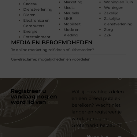
Marketing
Woning en Tuin
Cadeau
Media
Woningen
Dienstverlening
Meubels
Zakelijk
Dieren
MKB
Zakelijke
Electronica en
Mobiliteit
dienstverlening
Computers
Mode en
Zorg
Energie
Kleding
ZZP
Entertainment
MEDIA EN BEROEMDHEDEN
Je online marketing zelf doen of uitbesteden?
Gevelreclame: mogelijkheden en voordelen
Registreer u
Wil jij jouw blogs delen
vandaag nog en
en een breed publiek
word lid van
ons
bereiken? Wacht niet
platform
langer en registreer je
vandaag nog op
Grotemarkt beraad.nl
Neem hier