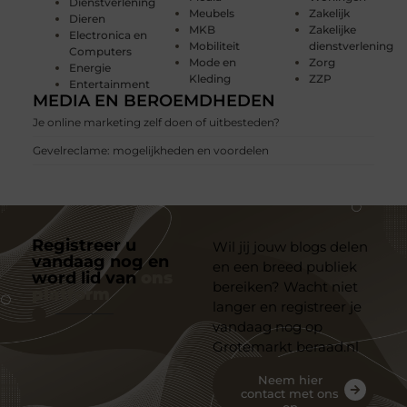
Dienstverlening
Meubels
Zakelijk
Dieren
MKB
Zakelijke
Electronica en
Mobiliteit
dienstverlening
Computers
Mode en
Zorg
Energie
Kleding
ZZP
Entertainment
MEDIA EN BEROEMDHEDEN
Je online marketing zelf doen of uitbesteden?
Gevelreclame: mogelijkheden en voordelen
Registreer u
Wil jij jouw blogs delen
vandaag nog en
en een breed publiek
word lid van
ons
bereiken? Wacht niet
platform
langer en registreer je
vandaag nog op
Grotemarkt beraad.nl
Neem hier
contact met ons
op