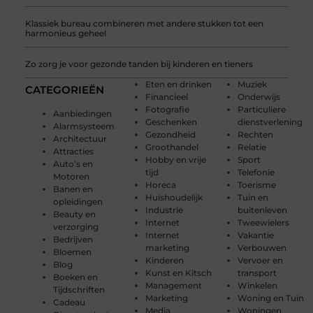
Klassiek bureau combineren met andere stukken tot een
harmonieus geheel
Zo zorg je voor gezonde tanden bij kinderen en tieners
Eten en drinken
Muziek
CATEGORIEËN
Financieel
Onderwijs
Fotografie
Particuliere
Aanbiedingen
Geschenken
dienstverlening
Alarmsysteem
Gezondheid
Rechten
Architectuur
Groothandel
Relatie
Attracties
Hobby en vrije
Sport
Auto’s en
tijd
Telefonie
Motoren
Horeca
Toerisme
Banen en
Huishoudelijk
Tuin en
opleidingen
Industrie
buitenleven
Beauty en
Internet
Tweewielers
verzorging
Internet
Vakantie
Bedrijven
marketing
Verbouwen
Bloemen
Kinderen
Vervoer en
Blog
Kunst en Kitsch
transport
Boeken en
Management
Winkelen
Tijdschriften
Marketing
Woning en Tuin
Cadeau
Media
Woningen