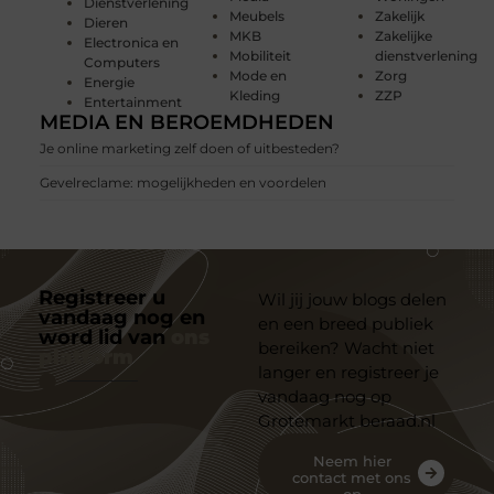
Dienstverlening
Meubels
Zakelijk
Dieren
MKB
Zakelijke
Electronica en
Mobiliteit
dienstverlening
Computers
Mode en
Zorg
Energie
Kleding
ZZP
Entertainment
MEDIA EN BEROEMDHEDEN
Je online marketing zelf doen of uitbesteden?
Gevelreclame: mogelijkheden en voordelen
Registreer u
Wil jij jouw blogs delen
vandaag nog en
en een breed publiek
word lid van
ons
bereiken? Wacht niet
platform
langer en registreer je
vandaag nog op
Grotemarkt beraad.nl
Neem hier
contact met ons
op