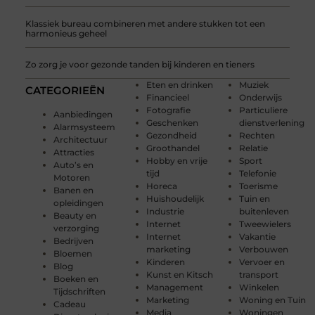
Klassiek bureau combineren met andere stukken tot een
harmonieus geheel
Zo zorg je voor gezonde tanden bij kinderen en tieners
Eten en drinken
Muziek
CATEGORIEËN
Financieel
Onderwijs
Fotografie
Particuliere
Aanbiedingen
Geschenken
dienstverlening
Alarmsysteem
Gezondheid
Rechten
Architectuur
Groothandel
Relatie
Attracties
Hobby en vrije
Sport
Auto’s en
tijd
Telefonie
Motoren
Horeca
Toerisme
Banen en
Huishoudelijk
Tuin en
opleidingen
Industrie
buitenleven
Beauty en
Internet
Tweewielers
verzorging
Internet
Vakantie
Bedrijven
marketing
Verbouwen
Bloemen
Kinderen
Vervoer en
Blog
Kunst en Kitsch
transport
Boeken en
Management
Winkelen
Tijdschriften
Marketing
Woning en Tuin
Cadeau
Media
Woningen