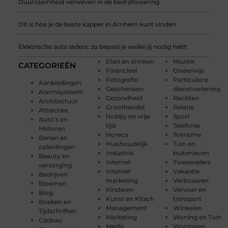
Duurzaamheid verweven in de bedrijfsvoering
Dit is hoe je de beste kapper in Arnhem kunt vinden
Elektrische auto laders: zo bepaal je welke jij nodig hebt
Eten en drinken
Muziek
CATEGORIEËN
Financieel
Onderwijs
Fotografie
Particuliere
Aanbiedingen
Geschenken
dienstverlening
Alarmsysteem
Gezondheid
Rechten
Architectuur
Groothandel
Relatie
Attracties
Hobby en vrije
Sport
Auto’s en
tijd
Telefonie
Motoren
Horeca
Toerisme
Banen en
Huishoudelijk
Tuin en
opleidingen
Industrie
buitenleven
Beauty en
Internet
Tweewielers
verzorging
Internet
Vakantie
Bedrijven
marketing
Verbouwen
Bloemen
Kinderen
Vervoer en
Blog
Kunst en Kitsch
transport
Boeken en
Management
Winkelen
Tijdschriften
Marketing
Woning en Tuin
Cadeau
Media
Woningen