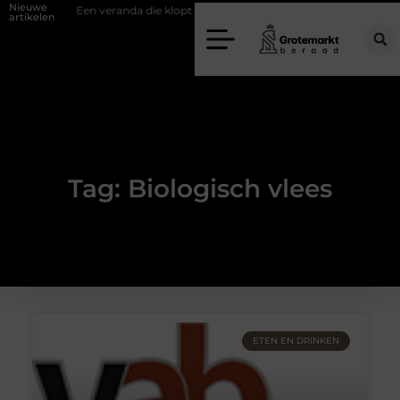
Nieuwe
fwand
Een veranda die klopt begint bij slimme keuzes
Waarom kie
artikelen
Tag: Biologisch vlees
ETEN EN DRINKEN