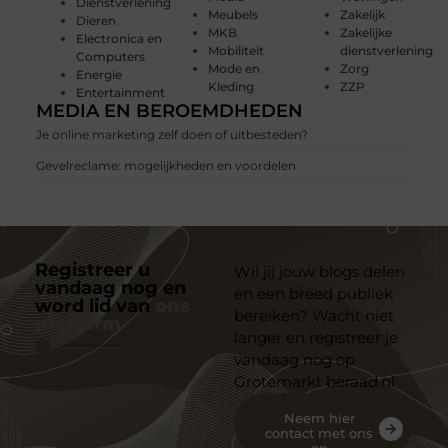
Dienstverlening
Meubels
Zakelijk
Dieren
MKB
Zakelijke
Electronica en
Mobiliteit
dienstverlening
Computers
Mode en
Zorg
Energie
Kleding
ZZP
Entertainment
MEDIA EN BEROEMDHEDEN
Je online marketing zelf doen of uitbesteden?
Gevelreclame: mogelijkheden en voordelen
Registreer u
Wil jij jouw blogs delen
vandaag nog en
en een breed publiek
word lid van
ons
bereiken? Wacht niet
platform
langer en registreer je
vandaag nog op
Grotemarkt beraad.nl
Neem hier
contact met ons
op